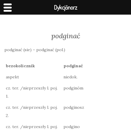
Dykcjōnorz
podginać
podginać (sie) – podginać (pol.)
bezokolicznik
podginać
aspekt
niedok.
cz. ter. /nieprzeszły l. poj.
podginōm
1.
cz. ter. /nieprzeszły l. poj.
podginosz
2.
cz. ter. /nieprzeszły l. poj.
podgino