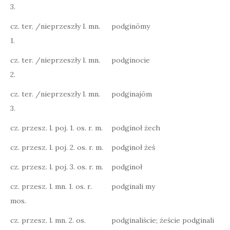
3.
cz. ter. /nieprzeszły l. mn.
podginōmy
1.
cz. ter. /nieprzeszły l. mn.
podginocie
2.
cz. ter. /nieprzeszły l. mn.
podginajōm
3.
cz. przesz. l. poj. 1. os. r. m.
podginoł żech
cz. przesz. l. poj. 2. os. r. m.
podginoł żeś
cz. przesz. l. poj. 3. os. r. m.
podginoł
cz. przesz. l. mn. 1. os. r.
podginali my
mos.
cz. przesz. l. mn. 2. os.
podginaliście; żeście podginali