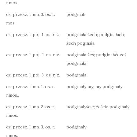
r.mos.
cz. przesz. l. mn. 3. os. r.
podginali
mos.
cz. przesz. l. poj. 1. os. r. ż.
podginała żech; podginałach;
żech poginała
cz. przesz. l. poj. 2. os. r. ż.
podginała żeś; podginałaś; żeś
podginała
cz. przesz. l. poj. 3. os. r. ż.
podginała
cz. przesz. l. mn. 1. os. r.
podginały my; my podginały
nmos..
cz. przesz. l. mn. 2. os. r.
podginałyście; żeście podginały
nmos.
cz. przesz. l. mn. 3. os. r.
podginały
nmos.