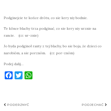
Podginejcie te końce drōtu, co sie kery niy bodnie.
Te kônce blachy trza podginać, co sie kery niy urznie na
rancie. (cz: ur-znie)
Jo byda podginoł ranty z tej blachy, bo sie boja, że dzieci co
narobiōm, a sie porznōm. (cz: por-znōm)
Podej dalij…
F
T
W
a
w
h
c
it
at
e
te
s
Post
b
r
A
PODERZNYĆ
PODJECHAĆ