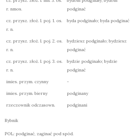
cz. przysz. złoż. l. mn. 3. os.
bydōm podginały; bydōm
r. nmos.
podginać
cz. przysz. złoż. l. poj. 1. os.
byda podginało; byda podginać
r. n.
cz. przysz. złoż. l. poj. 2. os.
bydziesz podginało; bydziesz
r. n.
podginać
cz. przysz. złoż. l. poj. 3. os.
bydzie podginało; bydzie
r. n.
podginać
imies. przym. czynny
-
imies. przym. bierny
podginany
rzeczownik odczasown.
podginani
Rybnik
POL: podginać, zaginać pod spód.