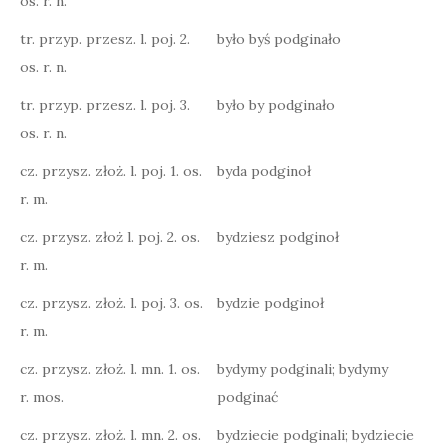
os. r. n.
tr. przyp. przesz. l. poj. 2.
było byś podginało
os. r. n.
tr. przyp. przesz. l. poj. 3.
było by podginało
os. r. n.
cz. przysz. złoż. l. poj. 1. os.
byda podginoł
r. m.
cz. przysz. złoż l. poj. 2. os.
bydziesz podginoł
r. m.
cz. przysz. złoż. l. poj. 3. os.
bydzie podginoł
r. m.
cz. przysz. złoż. l. mn. 1. os.
bydymy podginali; bydymy
r. mos.
podginać
cz. przysz. złoż. l. mn. 2. os.
bydziecie podginali; bydziecie