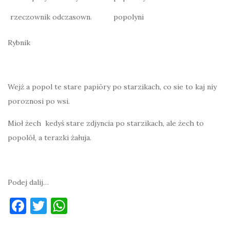
rzeczownik odczasown.
popolyni
Rybnik
Wejź a popol te stare papiōry po starzikach, co sie to kaj niy
poroznosi po wsi.
Mioł żech kedyś stare zdjyncia po starzikach, ale żech to
popolōł, a terazki żałuja.
Podej dalij…
F
T
W
a
w
h