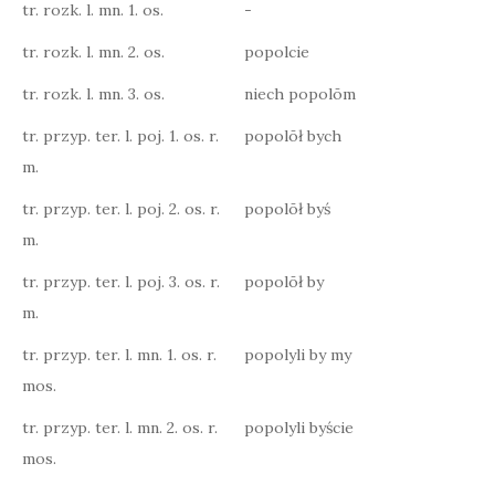
tr. rozk. l. mn. 1. os.
-
tr. rozk. l. mn. 2. os.
popolcie
tr. rozk. l. mn. 3. os.
niech popolōm
tr. przyp. ter. l. poj. 1. os. r.
popolōł bych
m.
tr. przyp. ter. l. poj. 2. os. r.
popolōł byś
m.
tr. przyp. ter. l. poj. 3. os. r.
popolōł by
m.
tr. przyp. ter. l. mn. 1. os. r.
popolyli by my
mos.
tr. przyp. ter. l. mn. 2. os. r.
popolyli byście
mos.