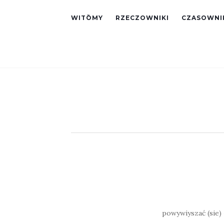
WITŌMY
RZECZOWNIKI
CZASOWNI
powywiyszać (sie) 