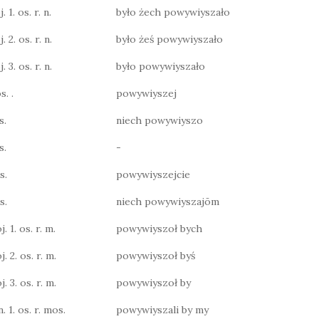
 1. os. r. n.
było żech powywiyszało
 2. os. r. n.
było żeś powywiyszało
 3. os. r. n.
było powywiyszało
s. .
powywiyszej
s.
niech powywiyszo
s.
-
s.
powywiyszejcie
s.
niech powywiyszajōm
j. 1. os. r. m.
powywiyszoł bych
j. 2. os. r. m.
powywiyszoł byś
j. 3. os. r. m.
powywiyszoł by
n. 1. os. r. mos.
powywiyszali by my