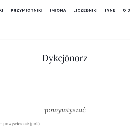
KI
PRZYMIOTNIKI
IMIONA
LICZEBNIKI
INNE
O 
Dykcjōnorz
powywiyszać
– powywieszać (pol.)