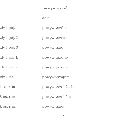
powywiyszać
dok.
y l. poj. 1.
powywiyszōm
ły l. poj. 2.
powywiyszosz
ły l. poj. 3.
powywiyszo
ły l. mn. 1.
powywiyszōmy
ły l. mn. 2.
powywiyszocie
ły l. mn. 3.
powywiyszajōm
. os. r. m.
powywiyszoł żech
. os. r. m.
powywiyszoł żeś
. os. r. m.
powywiyszoł