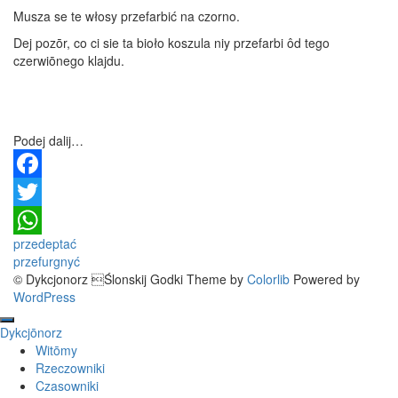
Musza se te włosy przefarbić na czorno.
Dej pozōr, co ci sie ta bioło koszula niy przefarbi ôd tego
czerwiōnego klajdu.
Podej dalij…
Facebook
Twitter
Post
przedeptać
WhatsApp
przefurgnyć
navigation
© Dykcjonorz Ślonskij Godki Theme by
Colorlib
Powered by
WordPress
Dykcjōnorz
Witōmy
Rzeczowniki
Czasowniki