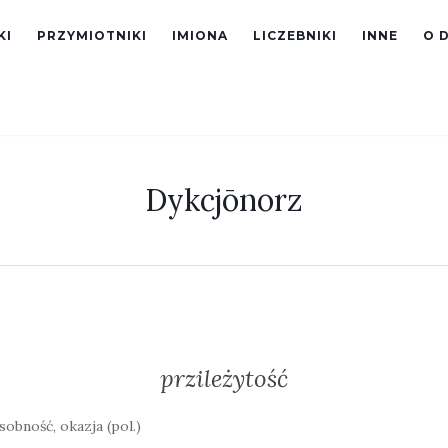
KI
PRZYMIOTNIKI
IMIONA
LICZEBNIKI
INNE
O 
Dykcjōnorz
przileżytość
sobność, okazja (pol.)