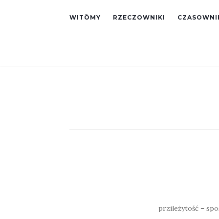
WITŌMY
RZECZOWNIKI
CZASOWNI
przileżytość – spo