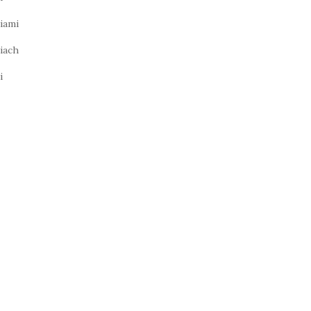
iami
iach
i