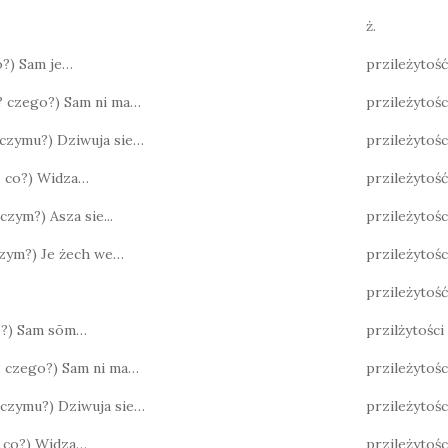
ż.
co?) Sam je…
przileżytość
o? czego?) Sam ni ma…
przileżytośc
? czymu?) Dziwuja sie…
przileżytośc
o? co?) Widza…
przileżytość
 czym?) Asza sie...
przileżytoś
 czym?) Je żech we…
przileżytośc
przileżytość
co?) Sam sōm…
przilżytości
? czego?) Sam ni ma…
przileżytoś
? czymu?) Dziwuja sie…
przileżytoś
o? co?) Widza…
przileżytośc