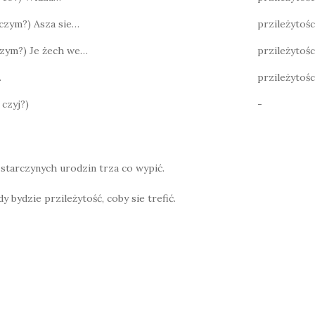
? czym?) Asza sie…
przileżytośc
 czym?) Je żech we…
przileżytośc
…
przileżytośc
 czyj?)
-
 starczynych urodzin trza co wypić.
 bydzie przileżytość, coby sie trefić.
W
h