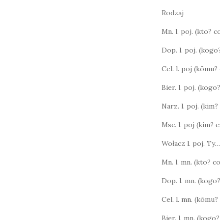
Rodzaj
Mn. l. poj. (kto? 
Dop. l. poj. (kog
Cel. l. poj (kōmu
Bier. l. poj. (kog
Narz. l. poj. (kim?
Msc. l. poj (kim?
Wołacz l. poj. Ty…
Mn. l. mn. (kto? 
Dop. l. mn. (kogo
Cel. l. mn. (kōmu
Bier. l. mn. (kog