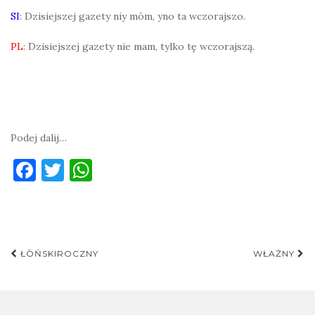
SI
: Dzisiejszej gazety niy mōm, yno ta wczorajszo.
PL
: Dzisiejszej gazety nie mam, tylko tę wczorajszą.
Podej dalij…
F
T
W
a
w
h
c
it
at
e
te
s
Post
b
r
A
ŁŌŃSKIROCZNY
WŁAŻNY
navigation
o
p
o
p