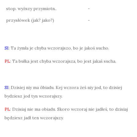
stop. wyższy przymiotn..
-
przysłówek (jak? jako?)
-
SI
: Ta żymła je chyba wczorajszo, bo je jakoś sucho.
PL
: Ta bułka jest chyba wczorajsza, bo jest jakaś sucha.
SI
: Dzisiej niy ma ôbiadu. Kej wczora żeś niy jod, to dzisiej
bydziesz jod tyn wczorajszy.
PL
: Dzisiaj nie ma obiadu. Skoro wczoraj nie jadłeś, to dzisiaj
będziesz jadł ten wczorajszy.