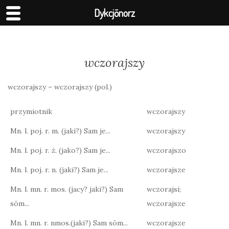
Dykcjōnorz
wczorajszy
wczorajszy – wczorajszy (pol.)
przymiotnik
wczorajszy
Mn. l. poj. r. m. (jaki?) Sam je...
wczorajszy
Mn. l. poj. r. ż. (jako?) Sam je...
wczorajszo
Mn. l. poj. r. n. (jaki?) Sam je...
wczorajsze
Mn. l. mn. r. mos. (jacy? jaki?) Sam
wczorajsi;
sōm...
wczorajsze
Mn. l. mn. r. nmos.(jaki?) Sam sōm...
wczorajsze