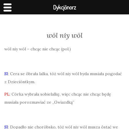
Dykcjōnorz
wōl niy wōl
wōl niy wōl – chcąc nie chcąc (pol.)
SI
: Cera se ôbrała lalka, tōż wōl niy wōl byda musiała pogodać
z Dzieciōntkym.
PL
: Córka wybrała sobielalkę, więc chcąc nie chcąc będę
musiała porozmawiać ze „Gwiazdką”
SI
: Dopadło nie chorōbsko, tōż wōl niy wōl musza ôstać we