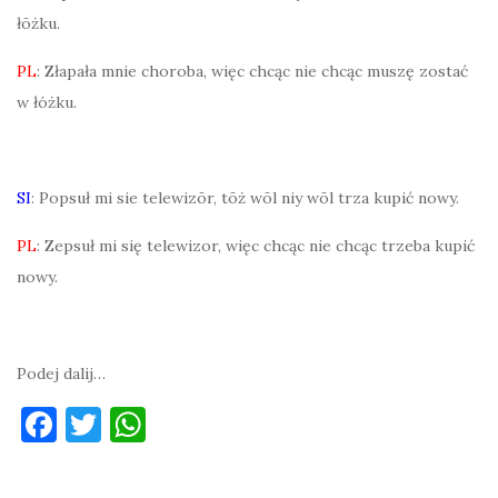
łōżku.
PL
: Złapała mnie choroba, więc chcąc nie chcąc muszę zostać
w łóżku.
SI
: Popsuł mi sie telewizōr, tōż wōl niy wōl trza kupić nowy.
PL
: Zepsuł mi się telewizor, więc chcąc nie chcąc trzeba kupić
nowy.
Podej dalij…
F
T
W
a
w
h
c
it
at