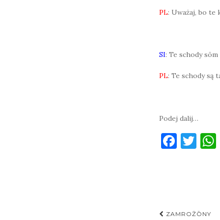
PL
: Uważaj, bo te 
SI
: Te schody sōm t
PL
: Te schody są t
Podej dalij…
F
T
a
w
c
it
e
te
b
r
Post
o
ZAMROŻŌNY