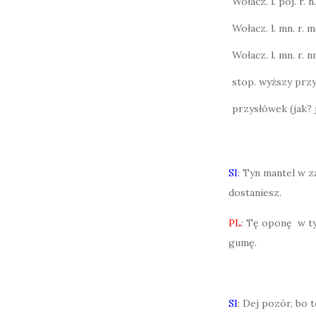
Wołacz. l. poj. r. n.
Wołacz. l. mn. r. m
Wołacz. l. mn. r. n
stop. wyższy przy
przysłówek (jak? 
SI
: Tyn mantel w z
dostaniesz.
PL
: Tę oponę w ty
gumę.
SI
: Dej pozōr, bo t