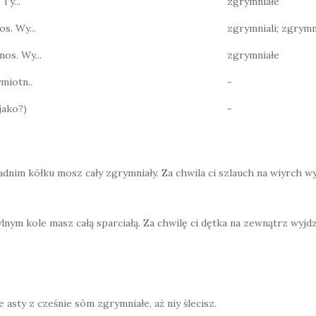
 Ty...
zgrymniałe
os. Wy...
zgrymniali; zgrymn
mos. Wy...
zgrymniałe
miotn..
-
jako?)
-
adnim kōłku mosz cały zgrymniały. Za chwila ci szlauch na wiyrch wy
lnym kole masz całą sparciałą. Za chwilę ci dętka na zewnątrz wyjdz
e asty z cześnie sōm zgrymniałe, aż niy ślecisz.