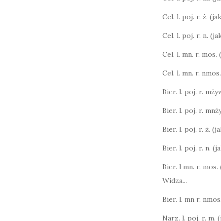
Cel. l. poj. r. ż. (j
Cel. l. poj. r. n. (
Cel. l. mn. r. mos.
Cel. l. mn. r. nmos
Bier. l. poj. r. mży
Bier. l. poj. r. mnż
Bier. l. poj. r. ż. (
Bier. l. poj. r. n. (
Bier. l mn. r. mos.
Widza...
Bier. l. mn r. nmos.
Narz. l. poj. r. m. 