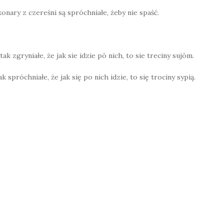
konary z czereśni są spróchniałe, żeby nie spaść.
ak zgryniałe, że jak sie idzie pō nich, to sie treciny sujōm.
ak spróchniałe, że jak się po nich idzie, to się trociny sypią.
W
h
at
s
A
p