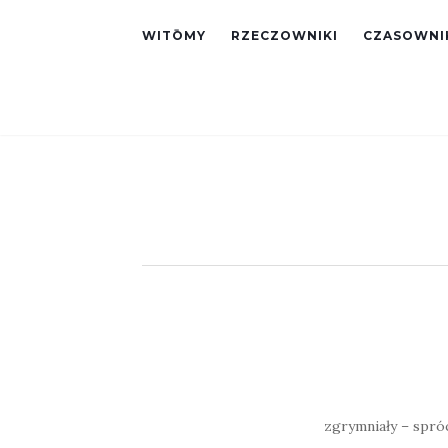
WITŌMY
RZECZOWNIKI
CZASOWNI
zgrymniały – spróch