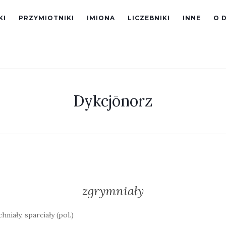
KI
PRZYMIOTNIKI
IMIONA
LICZEBNIKI
INNE
O 
Dykcjōnorz
zgrymniały
niały, sparciały (pol.)