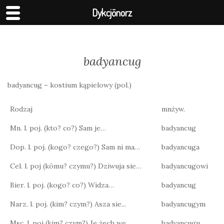
Dykcjōnorz
badyancug
badyancug – kostium kąpielowy (pol.)
Rodzaj
mnżyw.
Mn. l. poj. (kto? co?) Sam je…
badyancug
Dop. l. poj. (kogo? czego?) Sam ni ma…
badyancuga
Cel. l. poj (kōmu? czymu?) Dziwuja sie…
badyancugowi
Bier. l. poj. (kogo? co?) Widza…
badyancug
Narz. l. poj. (kim? czym?) Asza sie...
badyancugym
Msc. l. poj (kim? czym?) Je żech we…
badyancugu