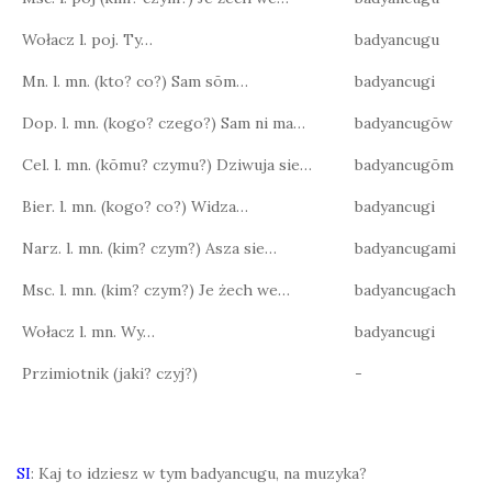
Wołacz l. poj. Ty…
badyancugu
Mn. l. mn. (kto? co?) Sam sōm…
badyancugi
Dop. l. mn. (kogo? czego?) Sam ni ma…
badyancugōw
Cel. l. mn. (kōmu? czymu?) Dziwuja sie…
badyancugōm
Bier. l. mn. (kogo? co?) Widza…
badyancugi
Narz. l. mn. (kim? czym?) Asza sie…
badyancugami
Msc. l. mn. (kim? czym?) Je żech we…
badyancugach
Wołacz l. mn. Wy…
badyancugi
Przimiotnik (jaki? czyj?)
-
SI
: Kaj to idziesz w tym badyancugu, na muzyka?