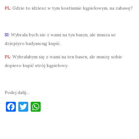
PL
: Gdzie to idziesz w tym kostiumie kąpielowym, na zabawę?
SI
: Wybrała bych sie z wami na tyn basyn, ale musza se
dziepiyro badyancug kupić.
PL
: Wybrałabym się z wami na ten basen, ale muszę sobie
dopiero kupić strój kąpielowy.
Podej dalij…
F
T
W
a
w
h
c
it
at
e
te
s