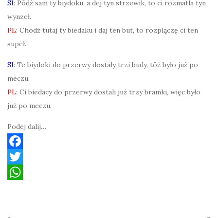
SI
: Pōdź sam ty biydoku, a dej tyn strzewik, to ci rozmatla tyn
wynzeł.
PL
: Chodż tutaj ty biedaku i daj ten but, to rozplączę ci ten
supeł.
SI
: Te biydoki do przerwy dostały trzi budy, tōż było już po
meczu.
PL
: Ci biedacy do przerwy dostali już trzy bramki, więc było
już po meczu.
Podej dalij…
F
a
T
c
w
W
e
i
h