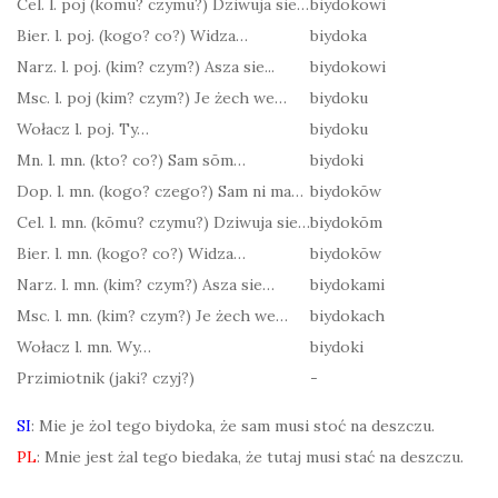
Cel. l. poj (kōmu? czymu?) Dziwuja sie…
biydokowi
Bier. l. poj. (kogo? co?) Widza…
biydoka
Narz. l. poj. (kim? czym?) Asza sie...
biydokowi
Msc. l. poj (kim? czym?) Je żech we…
biydoku
Wołacz l. poj. Ty…
biydoku
Mn. l. mn. (kto? co?) Sam sōm…
biydoki
Dop. l. mn. (kogo? czego?) Sam ni ma…
biydokōw
Cel. l. mn. (kōmu? czymu?) Dziwuja sie…
biydokōm
Bier. l. mn. (kogo? co?) Widza…
biydokōw
Narz. l. mn. (kim? czym?) Asza sie…
biydokami
Msc. l. mn. (kim? czym?) Je żech we…
biydokach
Wołacz l. mn. Wy…
biydoki
Przimiotnik (jaki? czyj?)
-
SI
: Mie je żol tego biydoka, że sam musi stoć na deszczu.
PL
: Mnie jest żal tego biedaka, że tutaj musi stać na deszczu.