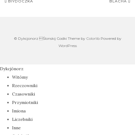
Post
b
t
a
BIYDOCZKA
BLACHA
navigation
o
t
t
o
e
s
k
r
A
© Dykcjonorz Ślonskij Godki Theme by
Colorlib
Powered by
p
WordPress
p
Dykcjōnorz
Witōmy
Rzeczowniki
Czasowniki
Przymiotniki
Imiona
Liczebniki
Inne