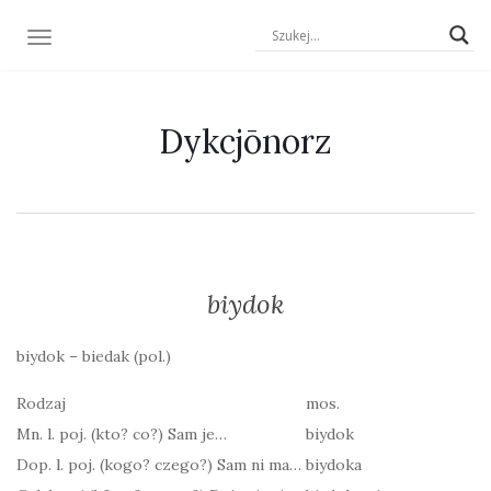
TOGGLE NAVIGATION
Dykcjōnorz
biydok
biydok – biedak (pol.)
Rodzaj
mos.
Mn. l. poj. (kto? co?) Sam je…
biydok
Dop. l. poj. (kogo? czego?) Sam ni ma…
biydoka