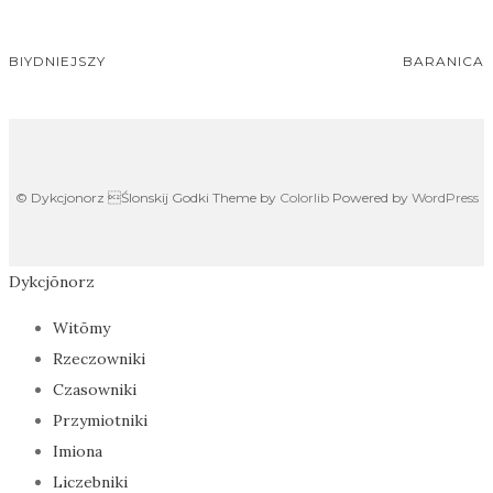
e
i
h
b
t
a
BIYDNIEJSZY
BARANICA
Post
o
t
t
o
e
s
navigation
k
r
A
© Dykcjonorz Ślonskij Godki Theme by
Colorlib
Powered by
WordPress
p
p
Dykcjōnorz
Witōmy
Rzeczowniki
Czasowniki
Przymiotniki
Imiona
Liczebniki