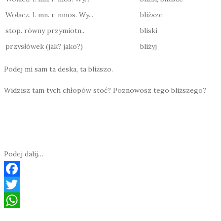
Wołacz. l. mn. r. nmos. Wy...
bliższe
stop. równy przymiotn..
bliski
przysłówek (jak? jako?)
bliżyj
Podej mi sam ta deska, ta bliższo.
Widzisz tam tych chłopów stoć? Poznowosz tego bliższego?
Podej dalij…
F
a
T
c
w
W