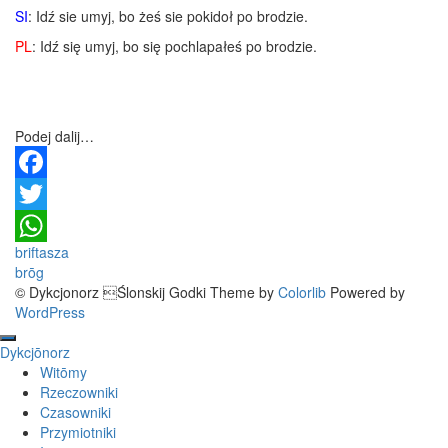
SI
: Idź sie umyj, bo żeś sie pokidoł po brodzie.
PL
: Idź się umyj, bo się pochlapałeś po brodzie.
Podej dalij…
Facebook
Twitter
Post
briftasza
WhatsApp
brōg
navigation
© Dykcjonorz Ślonskij Godki Theme by
Colorlib
Powered by
WordPress
Dykcjōnorz
Witōmy
Rzeczowniki
Czasowniki
Przymiotniki