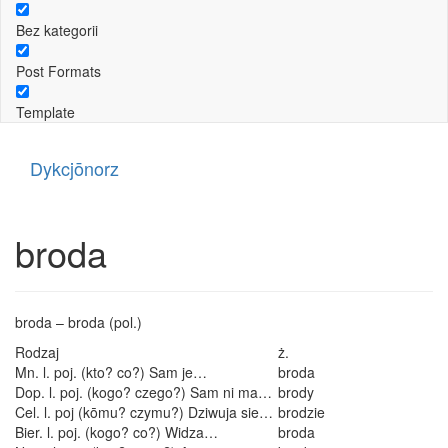
Bez kategorii
Post Formats
Template
Dykcjōnorz
broda
broda – broda (pol.)
Rodzaj
ż.
Mn. l. poj. (kto? co?) Sam je…
broda
Dop. l. poj. (kogo? czego?) Sam ni ma…
brody
Cel. l. poj (kōmu? czymu?) Dziwuja sie…
brodzie
Bier. l. poj. (kogo? co?) Widza…
broda