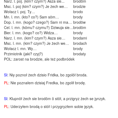
Narz. l. poj. (kim? czym?) Asza sie...
brodōm
Msc. l. poj (kim? czym?) Je żech we…
brodzie
Wołacz l. poj. Ty…
brodo
Mn. l. mn. (kto? co?) Sam sōm…
brody
Dop. l. mn. (kogo? czego?) Sam ni ma…
brodōw
Cel. l. mn. (kōmu? czymu?) Dziwuja sie…
brodōm
Bier. l. mn. (kogo? co?) Widza…
brody
Narz. l. mn. (kim? czym?) Asza sie…
brodami
Msc. l. mn. (kim? czym?) Je żech we…
brodach
Wołacz l. mn. Wy…
brody
Przimiotnik (jaki? czyj?)
brodaty
POL: zarost na brodzie, ale też podbródek
SI
: Niy poznoł żech dzisio Fridka, bo zgolōł broda.
PL
: Nie poznałem dzisiaj Fredka, bo zgolił brodę.
SI
: Klupnōł żech sie brodōm ô stōł, a przigryz żech se jynzyk.
PL
: Uderzyłem brodą o stół i przygryzłem sobie język.