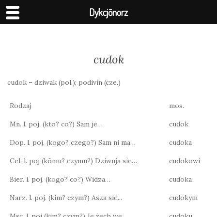
Dykcjōnorz
cudok
cudok – dziwak (pol.); podivín (cze.)
Rodzaj
mos.
Mn. l. poj. (kto? co?) Sam je…
cudok
Dop. l. poj. (kogo? czego?) Sam ni ma…
cudoka
Cel. l. poj (kōmu? czymu?) Dziwuja sie…
cudokowi
Bier. l. poj. (kogo? co?) Widza…
cudoka
Narz. l. poj. (kim? czym?) Asza sie...
cudokym
Msc. l. poj (kim? czym?) Je żech we…
cudoku