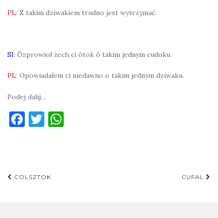
PL
: Z takim dziwakiem trudno jest wytrzymać.
SI
: Ôzprowioł żech ci ôtok ô takim jednym cudoku.
PL
: Opowiadałem ci niedawno o takim jednym dziwaku.
Podej dalij…
F
T
W
a
w
h
c
it
at
e
te
s
Post
b
r
A
COLSZTOK
CUFAL
navigation
o
p
o
p