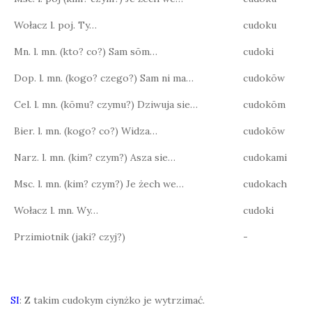
Wołacz l. poj. Ty…
cudoku
Mn. l. mn. (kto? co?) Sam sōm…
cudoki
Dop. l. mn. (kogo? czego?) Sam ni ma…
cudokōw
Cel. l. mn. (kōmu? czymu?) Dziwuja sie…
cudokōm
Bier. l. mn. (kogo? co?) Widza…
cudokōw
Narz. l. mn. (kim? czym?) Asza sie…
cudokami
Msc. l. mn. (kim? czym?) Je żech we…
cudokach
Wołacz l. mn. Wy…
cudoki
Przimiotnik (jaki? czyj?)
-
SI
: Z takim cudokym ciynżko je wytrzimać.