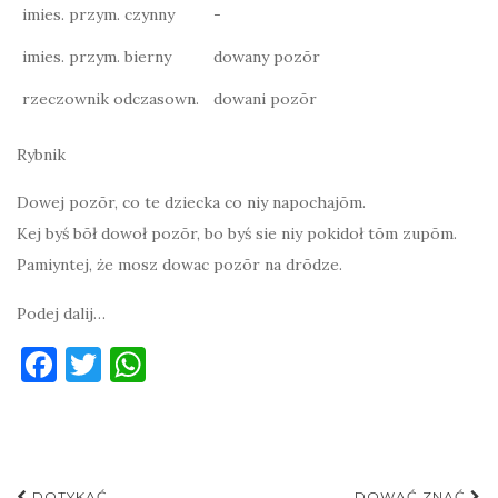
imies. przym. czynny
-
imies. przym. bierny
dowany pozōr
rzeczownik odczasown.
dowani pozōr
Rybnik
Dowej pozōr, co te dziecka co niy napochajōm.
Kej byś bōł dowoł pozōr, bo byś sie niy pokidoł tōm zupōm.
Pamiyntej, że mosz dowac pozōr na drōdze.
Podej dalij…
F
T
W
a
w
h
c
it
at
e
te
s
DOTYKAĆ
DOWAĆ ZNAĆ