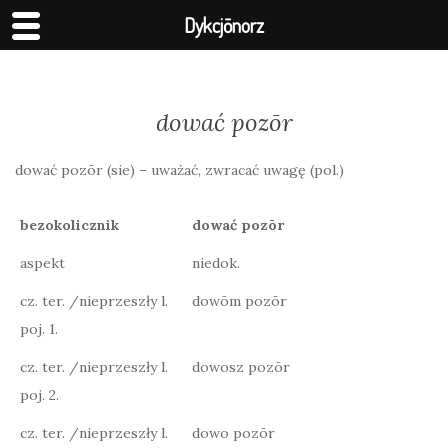
Dykcjōnorz
dować pozōr
dować pozōr (sie) – uważać, zwracać uwagę (pol.)
bezokolicznik
dować pozōr
aspekt
niedok.
cz. ter. /nieprzeszły l.
dowōm pozōr
poj. 1.
cz. ter. /nieprzeszły l.
dowosz pozōr
poj. 2.
cz. ter. /nieprzeszły l.
dowo pozōr