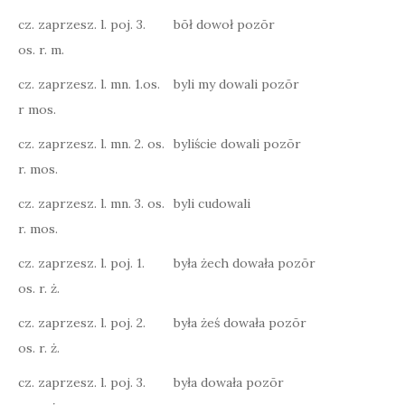
cz. zaprzesz. l. poj. 3.
bōł dowoł pozōr
os. r. m.
cz. zaprzesz. l. mn. 1.os.
byli my dowali pozōr
r mos.
cz. zaprzesz. l. mn. 2. os.
byliście dowali pozōr
r. mos.
cz. zaprzesz. l. mn. 3. os.
byli cudowali
r. mos.
cz. zaprzesz. l. poj. 1.
była żech dowała pozōr
os. r. ż.
cz. zaprzesz. l. poj. 2.
była żeś dowała pozōr
os. r. ż.
cz. zaprzesz. l. poj. 3.
była dowała pozōr