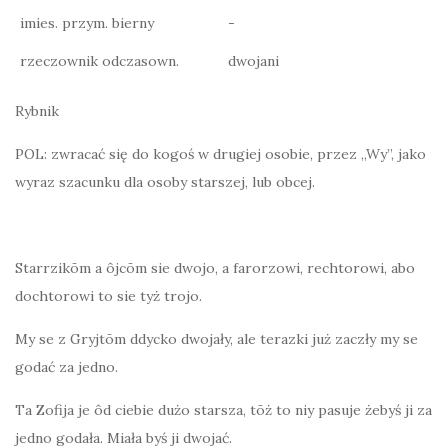
imies. przym. bierny
-
rzeczownik odczasown.
dwojani
Rybnik
POL: zwracać się do kogoś w drugiej osobie, przez „Wy”, jako
wyraz szacunku dla osoby starszej, lub obcej.
Starrzikōm a ôjcōm sie dwojo, a farorzowi, rechtorowi, abo
dochtorowi to sie tyż trojo.
My se z Gryjtōm ddycko dwojały, ale terazki już zaczły my se
godać za jedno.
Ta Zofija je ôd ciebie dużo starsza, tōż to niy pasuje żebyś ji za
jedno godała. Miała byś ji dwojać.