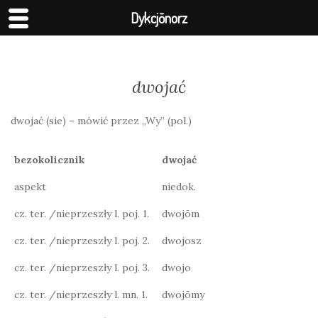
Dykcjōnorz
dwojać
dwojać (sie) – mówić przez „Wy” (pol.)
bezokolicznik
dwojać
aspekt
niedok.
cz. ter. /nieprzeszły l. poj. 1.
dwojōm
cz. ter. /nieprzeszły l. poj. 2.
dwojosz
cz. ter. /nieprzeszły l. poj. 3.
dwojo
cz. ter. /nieprzeszły l. mn. 1.
dwojōmy