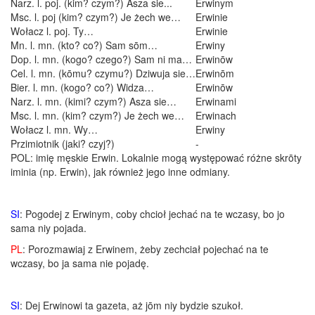
Narz. l. poj. (kim? czym?) Asza sie...
Erwinym
Msc. l. poj (kim? czym?) Je żech we…
Erwinie
Wołacz l. poj. Ty…
Erwinie
Mn. l. mn. (kto? co?) Sam sōm…
Erwiny
Dop. l. mn. (kogo? czego?) Sam ni ma…
Erwinōw
Cel. l. mn. (kōmu? czymu?) Dziwuja sie…
Erwinōm
Bier. l. mn. (kogo? co?) Widza…
Erwinōw
Narz. l. mn. (kimi? czym?) Asza sie…
Erwinami
Msc. l. mn. (kim? czym?) Je żech we…
Erwinach
Wołacz l. mn. Wy…
Erwiny
Przimiotnik (jaki? czyj?)
-
POL: imię męskie Erwin. Lokalnie mogą występować różne skrōty
iminia (np. Erwin), jak również jego inne odmiany.
SI
: Pogodej z Erwinym, coby chcioł jechać na te wczasy, bo jo
sama niy pojada.
PL
: Porozmawiaj z Erwinem, żeby zechciał pojechać na te
wczasy, bo ja sama nie pojadę.
SI
: Dej Erwinowi ta gazeta, aż jōm niy bydzie szukoł.