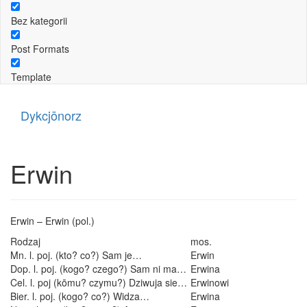
Bez kategorii
Post Formats
Template
Dykcjōnorz
Erwin
Erwin – Erwin (pol.)
Rodzaj
mos.
Mn. l. poj. (kto? co?) Sam je…
Erwin
Dop. l. poj. (kogo? czego?) Sam ni ma…
Erwina
Cel. l. poj (kōmu? czymu?) Dziwuja sie…
Erwinowi
Bier. l. poj. (kogo? co?) Widza…
Erwina