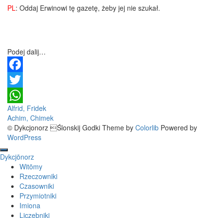
PL
: Oddaj Erwinowi tę gazetę, żeby jej nie szukał.
Podej dalij…
Facebook
Twitter
Post
Alfrid, Fridek
WhatsApp
Achim, Chimek
navigation
© Dykcjonorz Ślonskij Godki Theme by
Colorlib
Powered by
WordPress
Dykcjōnorz
Witōmy
Rzeczowniki
Czasowniki
Przymiotniki
Imiona
Liczebniki