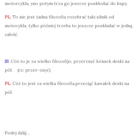
motorcykla, yno potym trza go jeszcze poskłodać do kupy.
PL
: To nie jest żadna filozofia rozebrać taki silnik od
motocykla, tylko później trzeba to jeszcze poskładać w jedną
całość.
SI
: Cōż to je za wielko filozofijo, przerznyć kōnsek deski na
pōł. (cz: przer-znyć)
PL
: Cóż to jest za wielka filozofia,przeciąć kawałek deski na
pół.
Podej dalij…