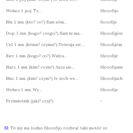
Wołacz l. poj. Ty…
filozofijo
Mn. l. mn. (kto? co?) Sam sōm…
fiozofije
Dop. l. mn. (kogo? czego?) Sam ni ma…
filozofijjōw
Cel. l. mn. (kōmu? czymu?) Dziwuja sie…
filozofijōm
Bier. l. mn. (kogo? co?) Widza…
filozofije
Narz. l. mn. (kim? czym?) Asza sie…
filozofijami
Msc. l. mn. (kim? czym?) Je żech we…
filozofijach
Wołacz l. mn. Wy…
filozofije
Przimiotnik (jaki? czyj?)
-
SI
: To niy ma żodno filozofijo rozbrać taki motōr ze