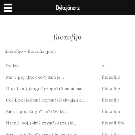
Dykcjōnorz
filozofijo
filozofijo – filozofia (pol.)
Rodzaj
ż.
Mn. l. poj. (kto? co?) Sam je…
filozofijo
Dop. l. poj. (kogo? czego?) Sam ni ma…
filozofije
Cel. l. poj (kōmu? czymu?) Dziwuja sie…
filozofiji
Bier. l. poj. (kogo? co?) Widza…
filozofijo
Narz. l. poj. (kim? czym?) Asza sie...
filozofijōm
Msc. l. poj (kim? czym?) Je żech we…
filozofiji