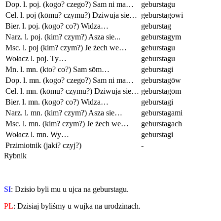
Dop. l. poj. (kogo? czego?) Sam ni ma…
geburstagu
Cel. l. poj (kōmu? czymu?) Dziwuja sie…
geburstagowi
Bier. l. poj. (kogo? co?) Widza…
geburstag
Narz. l. poj. (kim? czym?) Asza sie...
geburstagym
Msc. l. poj (kim? czym?) Je żech we…
geburstagu
Wołacz l. poj. Ty…
geburstagu
Mn. l. mn. (kto? co?) Sam sōm…
geburstagi
Dop. l. mn. (kogo? czego?) Sam ni ma…
geburstagōw
Cel. l. mn. (kōmu? czymu?) Dziwuja sie…
geburstagōm
Bier. l. mn. (kogo? co?) Widza…
geburstagi
Narz. l. mn. (kim? czym?) Asza sie…
geburstagami
Msc. l. mn. (kim? czym?) Je żech we…
geburstagach
Wołacz l. mn. Wy…
geburstagi
Przimiotnik (jaki? czyj?)
-
Rybnik
SI
: Dzisio byli mu u ujca na geburstagu.
PL
: Dzisiaj byliśmy u wujka na urodzinach.