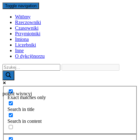
Toggle navigation
Witōmy
Rzeczowniki
Czasowniki
Przymiotniki
Imiona
Liczebniki
Inne
O dykcjōnorzu
pokŏż wiyncyj
Exact matches only
Search in title
Search in content