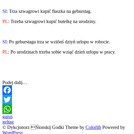
SI
: Trza szwagrowi kupić flaszka na geburstag.
PL
: Trzeba szwagrowi kupić butelkę na urodziny.
SI
: Po geburstagu trza se wziōnś dziyń urlopu w robocie.
PL
: Po urodzinach trzeba sobie wziąć dzień urlopu w pracy.
Podej dalij…
Facebook
Twitter
Post
garus
WhatsApp
geltag
navigation
© Dykcjonorz Ślonskij Godki Theme by
Colorlib
Powered by
WordPress