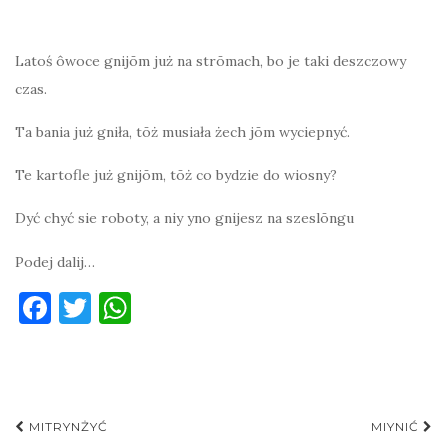
Latoś ôwoce gnijōm już na strōmach, bo je taki deszczowy
czas.
Ta bania już gniła, tōż musiała żech jōm wyciepnyć.
Te kartofle już gnijōm, tōż co bydzie do wiosny?
Dyć chyć sie roboty, a niy yno gnijesz na szeslōngu
Podej dalij…
F
T
W
a
w
h
c
it
at
e
te
s
Post
b
r
A
MITRYNŻYĆ
MIYNIĆ