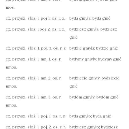
mos.
cz. przysz. złoż. l. poj 1. os. r. ż.
byda gniyła; byda gnić
cz. przysz. złoż. l.poj. 2. os. r. ż.
bydziesz gniyła; bydziesz
gnić
cz. przysz. złoz. l. poj. 3. os. r. ż.
bydzie gniyła; bydzie gnić
cz. przysz. złoż. l. mn. 1. os. r.
bydymy gniyły; bydymy gnić
nmos.
cz. przysz. złoż. l. mn. 2. os. r.
bydziecie gniyły; bydziecie
nmos.
gnić
cz. przysz. złoż. l. mn. 3. os. r.
bydōm gniyły; bydōm gnić
nmos.
cz. przysz. złoż. l. poj. 1. os. r. n.
byda gniyło; byda gnić
cz. przysz. złoż. l. poj. 2. os. r. n.
bydziesz gniyło; bydziesz