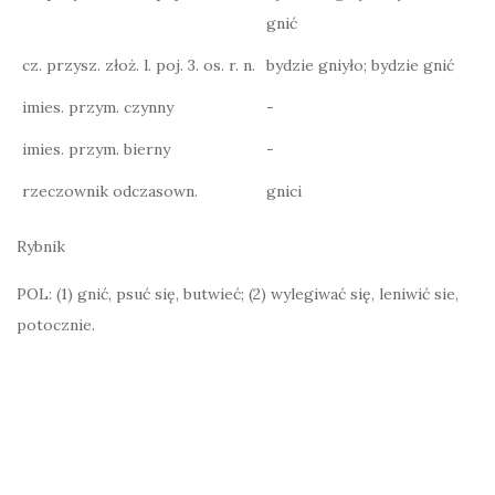
gnić
cz. przysz. złoż. l. poj. 3. os. r. n.
bydzie gniyło; bydzie gnić
imies. przym. czynny
-
imies. przym. bierny
-
rzeczownik odczasown.
gnici
Rybnik
POL: (1) gnić, psuć się, butwieć; (2) wylegiwać się, leniwić sie,
potocznie.