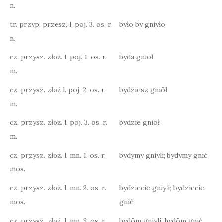
n.
tr. przyp. przesz. l. poj. 3. os. r.
było by gniyło
n.
cz. przysz. złoż. l. poj. 1. os. r.
byda gniōł
m.
cz. przysz. złoż l. poj. 2. os. r.
bydziesz gniōł
m.
cz. przysz. złoż. l. poj. 3. os. r.
bydzie gniōł
m.
cz. przysz. złoż. l. mn. 1. os. r.
bydymy gniyli; bydymy gnić
mos.
cz. przysz. złoż. l. mn. 2. os. r.
bydziecie gniyli; bydziecie
mos.
gnić
cz. przysz. złoż. l. mn. 3. os. r.
bydōm gniyli; bydōm gnić