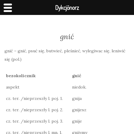
Dykcjōnorz
gnić
gnić – gnić, psuć się, butwieć, pleśnieć, wylegiwac się, leniwić
się (pol.)
bezokolicznik
gnić
aspekt
niedok.
cz. ter. /nieprzeszły l. poj. 1.
gnija
cz. ter. /nieprzeszły l. poj. 2.
gnijesz
cz. ter. /nieprzeszły l. poj. 3.
gnije
cz. ter. /nieprzeszły l. mn. 1.
gnijymy