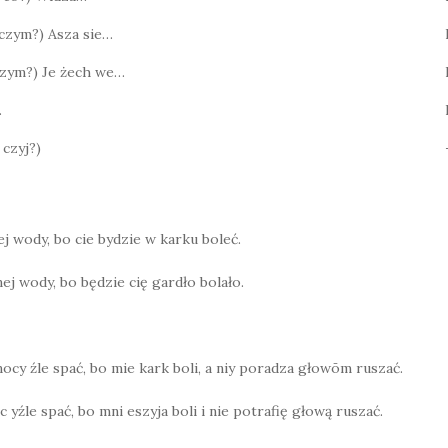
? czym?) Asza sie…
 czym?) Je żech we…
…
 czyj?)
nej wody, bo cie bydzie w karku boleć.
mnej wody, bo będzie cię gardło bolało.
nocy źle spać, bo mie kark boli, a niy poradza głowōm ruszać.
 yźle spać, bo mni eszyja boli i nie potrafię głową ruszać.