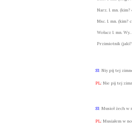
Narz. l. mn. (kim
Msc. l. mn. (kim?
Wołacz l. mn. Wy
Przimiotnik (jaki?
SI
: Niy pij tej zim
PL
: Nie pij tej zi
SI
: Musioł żech w 
PL
: Musiałem w noc