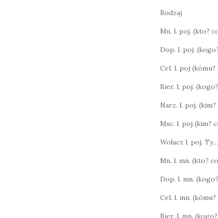
Rodzaj
Mn. l. poj. (kto? 
Dop. l. poj. (kog
Cel. l. poj (kōmu
Bier. l. poj. (kog
Narz. l. poj. (kim?
Msc. l. poj (kim?
Wołacz l. poj. Ty…
Mn. l. mn. (kto? 
Dop. l. mn. (kogo
Cel. l. mn. (kōmu
Bier. l. mn. (kog