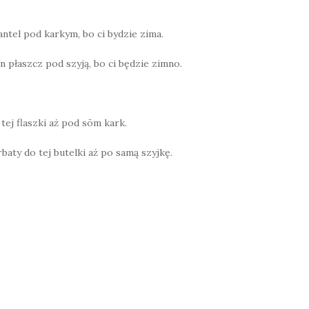
mantel pod karkym, bo ci bydzie zima.
en płaszcz pod szyją, bo ci będzie zimno.
o tej flaszki aż pod sōm kark.
rbaty do tej butelki aż po samą szyjkę.
W
h