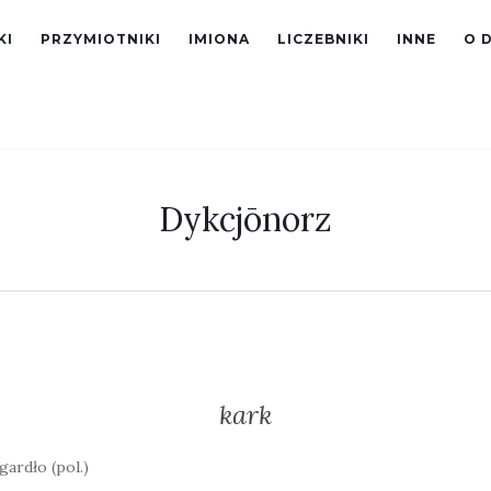
KI
PRZYMIOTNIKI
IMIONA
LICZEBNIKI
INNE
O 
Dykcjōnorz
kark
gardło (pol.)