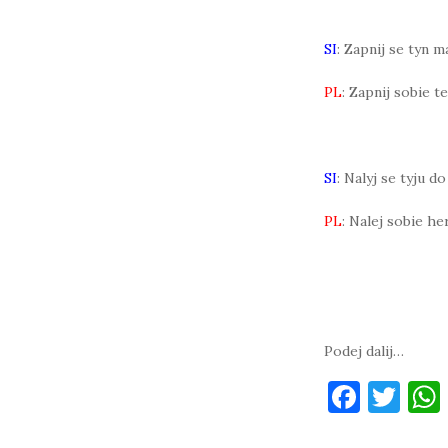
SI
: Zapnij se tyn 
PL
: Zapnij sobie t
SI
: Nalyj se tyju d
PL
: Nalej sobie he
Podej dalij…
F
T
a
w