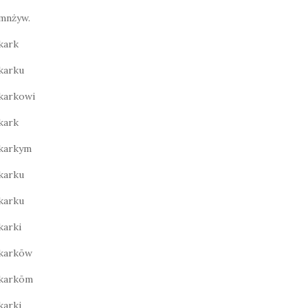
mnżyw.
kark
karku
karkowi
kark
karkym
karku
karku
karki
karkōw
karkōm
karki