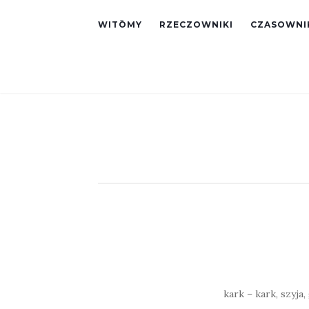
WITŌMY
RZECZOWNIKI
CZASOWNI
kark – kark, szyja, 