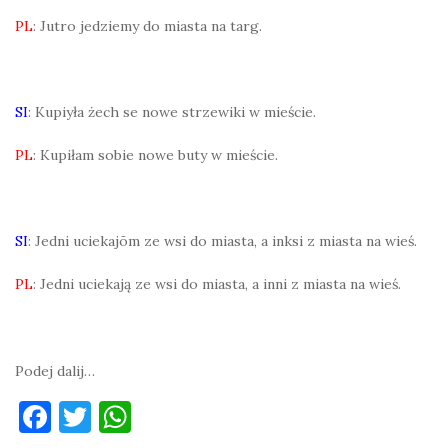
PL
: Jutro jedziemy do miasta na targ.
SI
: Kupiyła żech se nowe strzewiki w mieście.
PL
: Kupiłam sobie nowe buty w mieście.
SI
: Jedni uciekajōm ze wsi do miasta, a inksi z miasta na wieś.
PL
: Jedni uciekają ze wsi do miasta, a inni z miasta na wieś.
Podej dalij…
F
T
W