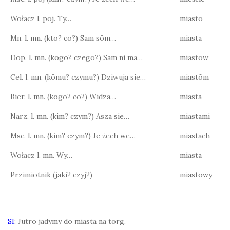
Wołacz l. poj. Ty…
miasto
Mn. l. mn. (kto? co?) Sam sōm…
miasta
Dop. l. mn. (kogo? czego?) Sam ni ma…
miastōw
Cel. l. mn. (kōmu? czymu?) Dziwuja sie…
miastōm
Bier. l. mn. (kogo? co?) Widza…
miasta
Narz. l. mn. (kim? czym?) Asza sie…
miastami
Msc. l. mn. (kim? czym?) Je żech we…
miastach
Wołacz l. mn. Wy…
miasta
Przimiotnik (jaki? czyj?)
miastowy
SI
: Jutro jadymy do miasta na torg.