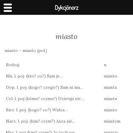
Dykcjōnorz
miasto
miasto – miasto (pol.)
Rodzaj
n.
Mn. l. poj. (kto? co?) Sam je…
miasto
Dop. l. poj. (kogo? czego?) Sam ni ma…
miasta
Cel. l. poj (kōmu? czymu?) Dziwuja sie…
miastu
Bier. l. poj. (kogo? co?) Widza…
miasto
Narz. l. poj. (kim? czym?) Asza sie...
miastym
Msc. l. poj (kim? czym?) Je żech we…
mieście