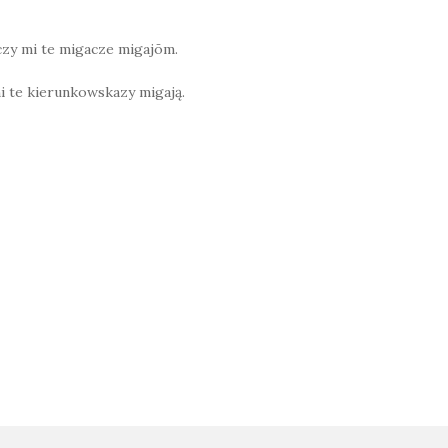
 czy mi te migacze migajōm.
mi te kierunkowskazy migają.
W
h
at
s
A
p
on
p