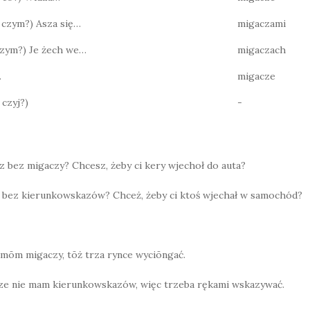
? czym?) Asza się…
migaczami
 czym?) Je żech we…
migaczach
…
migacze
 czyj?)
-
sz bez migaczy? Chcesz, żeby ci kery wjechoł do auta?
sz bez kierunkowskazów? Chceż, żeby ci ktoś wjechał w samochód?
 mōm migaczy, tōż trza rynce wyciōngać.
e nie mam kierunkowskazów, więc trzeba rękami wskazywać.