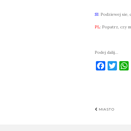
SI
: Podziewej sie,
PL
: Popatrz, czy 
Podej dalij…
F
T
a
w
c
it
e
te
b
r
Post
o
MIASTO
navigati
o