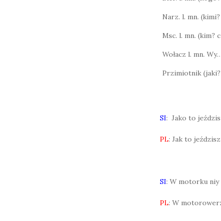
Narz. l. mn. (kimi
Msc. l. mn. (kim?
Wołacz l. mn. Wy
Przimiotnik (jaki?
SI
: Jako to jeździ
PL
: Jak to jeździ
SI
: W motorku niy
PL
: W motorowerz