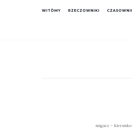
WITŌMY
RZECZOWNIKI
CZASOWNI
migacz – kierunko