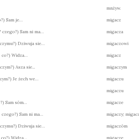
mnżyw.
co?) Sam je…
migacz
o? czego?) Sam ni ma…
migacza
? czymu?) Dziwuja sie…
migaczowi
o? co?) Widza…
migacz
 czym?) Asza sie...
migaczym
 czym?) Je żech we…
migaczu
migaczu
co?) Sam sōm…
migacze
? czego?) Sam ni ma…
migaczy; miga
? czymu?) Dziwuja sie…
migaczōm
o? co?) Widza…
migacze