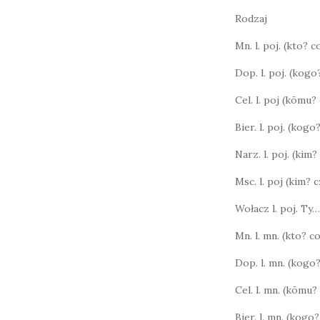
Rodzaj
Mn. l. poj. (kto? 
Dop. l. poj. (kog
Cel. l. poj (kōmu
Bier. l. poj. (kog
Narz. l. poj. (kim?
Msc. l. poj (kim?
Wołacz l. poj. Ty…
Mn. l. mn. (kto? 
Dop. l. mn. (kogo
Cel. l. mn. (kōmu
Bier. l. mn. (kog