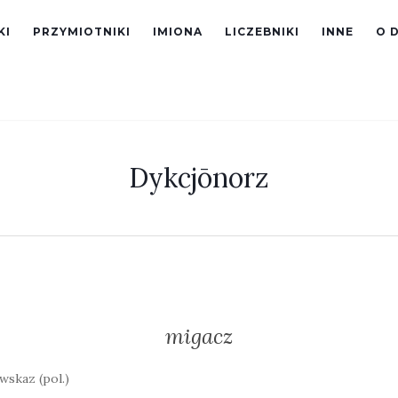
KI
PRZYMIOTNIKI
IMIONA
LICZEBNIKI
INNE
O 
Dykcjōnorz
migacz
wskaz (pol.)