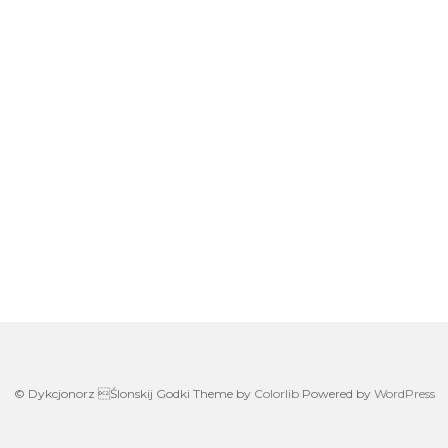
W
h
at
s
A
p
on
p
© Dykcjonorz Ślonskij Godki Theme by
Colorlib
Powered by
WordPress