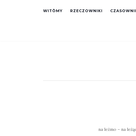
WITŌMY
RZECZOWNIKI
CZASOWNI
na leżmo – na leżąc