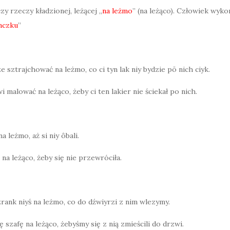
y rzeczy kładzionej, leżącej „
na leżmo
” (na leżąco). Człowiek wyko
nczku
”
e sztrajchować na leżmo, co ci tyn lak niy bydzie pō nich ciyk.
i malować na leżąco, żeby ci ten lakier nie ściekał po nich.
a leżmo, aż si niy ôbali.
 na leżąco, żeby się nie przewróciła.
rank niyś na leżmo, co do dźwiyrzi z nim wlezymy.
ę szafę na leżąco, żebyśmy się z nią zmieścili do drzwi.