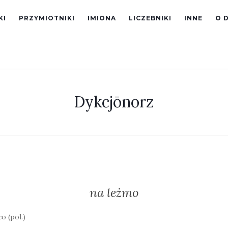
KI
PRZYMIOTNIKI
IMIONA
LICZEBNIKI
INNE
O 
Dykcjōnorz
na leżmo
o (pol.)