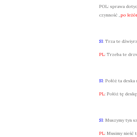
POL: sprawa dotycz
czynność „
po leżō
SI
: Trza te dźwiyrz
PL
: Trzeba te drzw
SI
: Połōż ta deska n
PL
: Połóż tę deskę
SI
: Muszymy tyn sz
PL
: Musimy nieść t