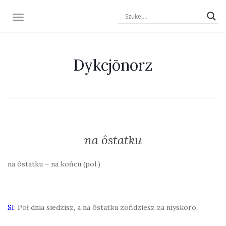
TOGGLE NAVIGATION
Dykcjōnorz
na ôstatku
na ôstatku – na końcu (pol.)
SI
: Pōł dnia siedzisz, a na ôstatku zōńdziesz za niyskoro.