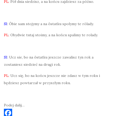
PL
: Pół dnia siedzisz, a na końcu zajdziesz za późno.
SI
: Ôbie sam stojymy a na ôstatku spolymy te rōlady.
PL
: Obydwie tutaj stoimy, a na końcu spalimy te rolady.
SI
: Ucz sie, bo na ôstatku jeszcze zawalisz tyn rok a
zostaniesz siedzieć na drugi rok.
PL
: Ucz się, bo na końcu jeszcze nie zdasz w tym roku i
będziesz powtarzał w przyszłym roku.
Podej dalij…