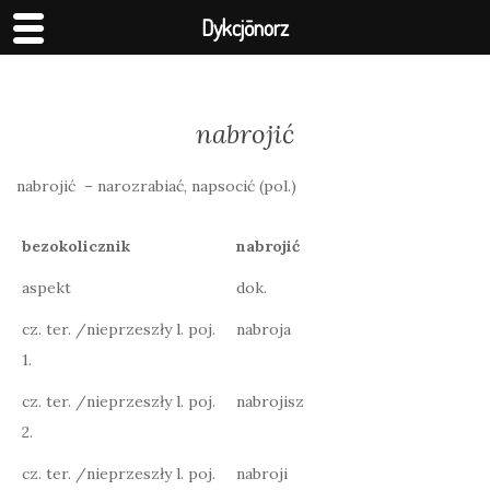
Dykcjōnorz
nabrojić
nabrojić – narozrabiać, napsocić (pol.)
bezokolicznik
nabrojić
aspekt
dok.
cz. ter. /nieprzeszły l. poj.
nabroja
1.
cz. ter. /nieprzeszły l. poj.
nabrojisz
2.
cz. ter. /nieprzeszły l. poj.
nabroji