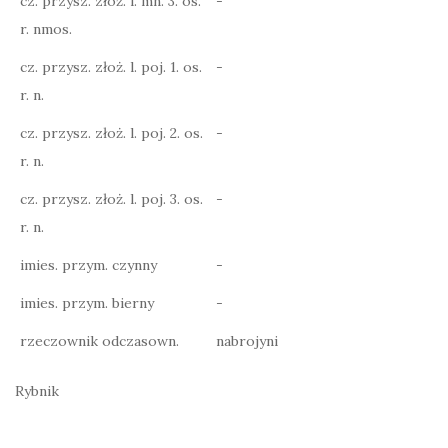
cz. przysz. złoż. l. mn. 3. os.
-
r. nmos.
cz. przysz. złoż. l. poj. 1. os.
-
r. n.
cz. przysz. złoż. l. poj. 2. os.
-
r. n.
cz. przysz. złoż. l. poj. 3. os.
-
r. n.
imies. przym. czynny
-
imies. przym. bierny
-
rzeczownik odczasown.
nabrojyni
Rybnik