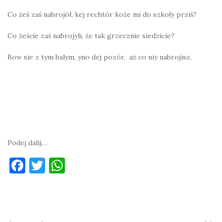
Co żeś zaś nabrojōł, kej rechtōr koże mi do szkoły prziś?
Co żeście zaś nabrojyli, że tak grzecznie siedzicie?
Bow sie z tym balym, yno dej pozōr, aż co niy nabrojisz.
Podej dalij…
F
T
W
a
w
h
c
it
at
e
te
s