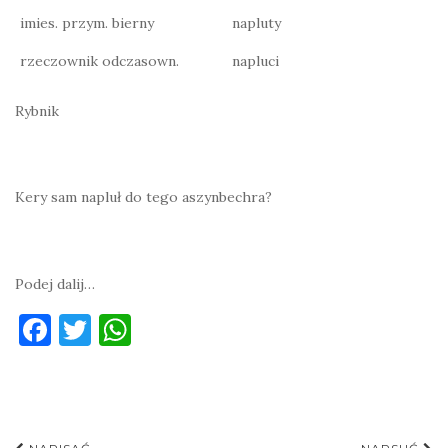
imies. przym. bierny
napluty
rzeczownik odczasown.
napluci
Rybnik
Kery sam napluł do tego aszynbechra?
Podej dalij…
F
T
W
a
w
h
c
it
at
e
te
s