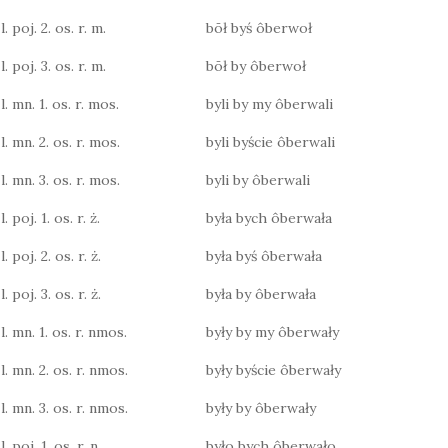
. poj. 2. os. r. m.
bōł byś ôberwoł
. poj. 3. os. r. m.
bōł by ôberwoł
. mn. 1. os. r. mos.
byli by my ôberwali
l. mn. 2. os. r. mos.
byli byście ôberwali
l. mn. 3. os. r. mos.
byli by ôberwali
 poj. 1. os. r. ż.
była bych ôberwała
 poj. 2. os. r. ż.
była byś ôberwała
 poj. 3. os. r. ż.
była by ôberwała
l. mn. 1. os. r. nmos.
były by my ôberwały
l. mn. 2. os. r. nmos.
były byście ôberwały
l. mn. 3. os. r. nmos.
były by ôberwały
 poj. 1. os. r. n.
było bych ôberwało