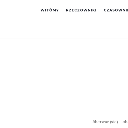
WITŌMY
RZECZOWNIKI
CZASOWNI
ôberwać (sie) – ob