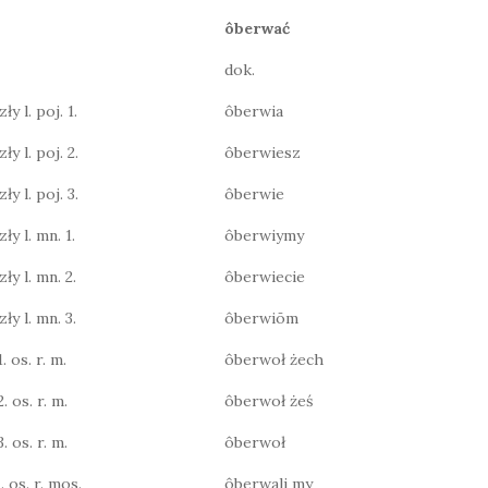
ôberwać
dok.
y l. poj. 1.
ôberwia
ły l. poj. 2.
ôberwiesz
ły l. poj. 3.
ôberwie
ły l. mn. 1.
ôberwiymy
ły l. mn. 2.
ôberwiecie
ły l. mn. 3.
ôberwiōm
. os. r. m.
ôberwoł żech
. os. r. m.
ôberwoł żeś
. os. r. m.
ôberwoł
. os. r. mos.
ôberwali my