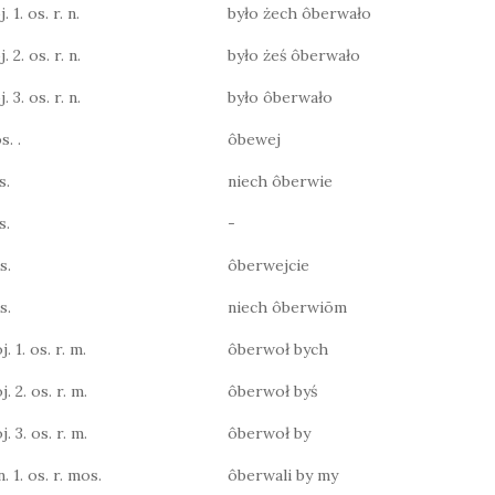
 1. os. r. n.
było żech ôberwało
 2. os. r. n.
było żeś ôberwało
 3. os. r. n.
było ôberwało
s. .
ôbewej
s.
niech ôberwie
s.
-
s.
ôberwejcie
s.
niech ôberwiōm
j. 1. os. r. m.
ôberwoł bych
j. 2. os. r. m.
ôberwoł byś
j. 3. os. r. m.
ôberwoł by
n. 1. os. r. mos.
ôberwali by my