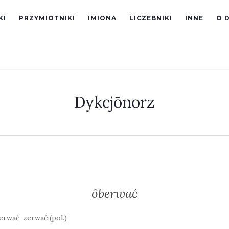
KI
PRZYMIOTNIKI
IMIONA
LICZEBNIKI
INNE
O 
Dykcjōnorz
ôberwać
erwać, zerwać (pol.)