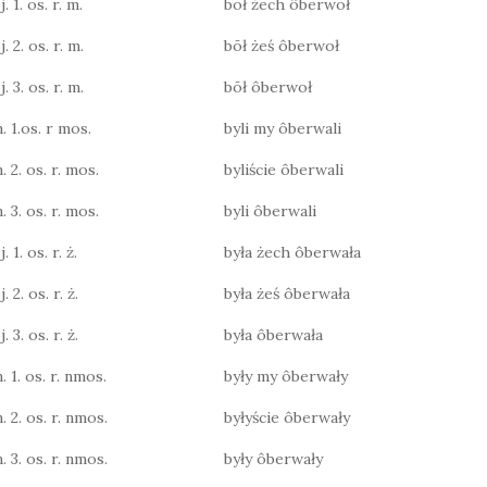
. 1. os. r. m.
bōł żech ôberwoł
. 2. os. r. m.
bōł żeś ôberwoł
. 3. os. r. m.
bōł ôberwoł
. 1.os. r mos.
byli my ôberwali
. 2. os. r. mos.
byliście ôberwali
. 3. os. r. mos.
byli ôberwali
 1. os. r. ż.
była żech ôberwała
 2. os. r. ż.
była żeś ôberwała
 3. os. r. ż.
była ôberwała
. 1. os. r. nmos.
były my ôberwały
. 2. os. r. nmos.
byłyście ôberwały
. 3. os. r. nmos.
były ôberwały