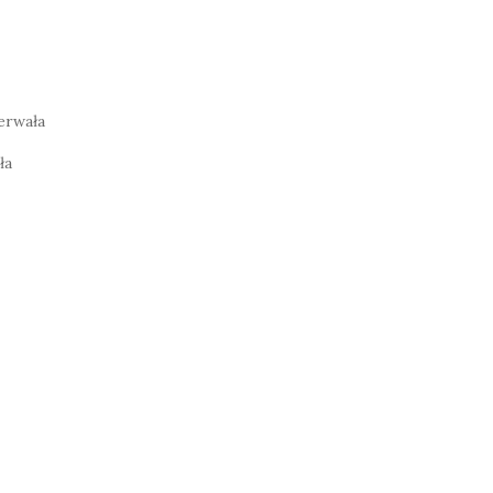
erwała
ła