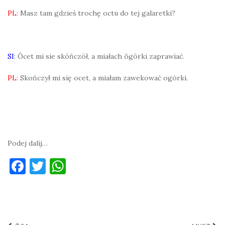
PL
: Masz tam gdzieś trochę octu do tej galaretki?
SI
: Ôcet mi sie skōńczōł, a miałach ôgōrki zaprawiać.
PL
: Skończył mi się ocet, a miałam zawekować ogórki.
Podej dalij…
F
T
W
a
w
h
c
it
at
e
te
s