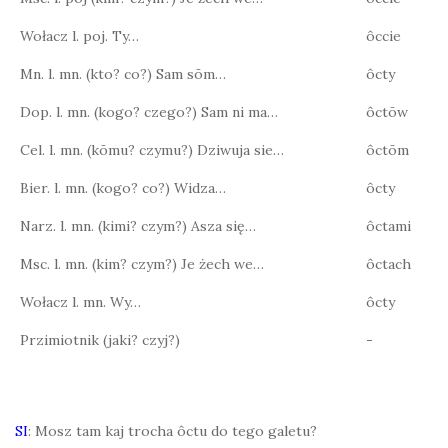
Wołacz l. poj. Ty…
ôccie
Mn. l. mn. (kto? co?) Sam sōm…
ôcty
Dop. l. mn. (kogo? czego?) Sam ni ma…
ôctōw
Cel. l. mn. (kōmu? czymu?) Dziwuja sie…
ôctōm
Bier. l. mn. (kogo? co?) Widza…
ôcty
Narz. l. mn. (kimi? czym?) Asza się…
ôctami
Msc. l. mn. (kim? czym?) Je żech we…
ôctach
Wołacz l. mn. Wy…
ôcty
Przimiotnik (jaki? czyj?)
-
SI
: Mosz tam kaj trocha ôctu do tego galetu?