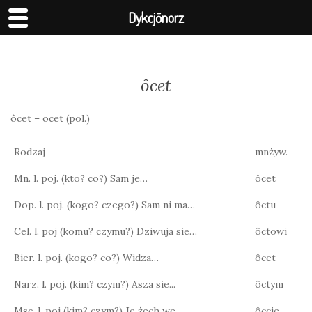
Dykcjōnorz
ôcet
ôcet – ocet (pol.)
Rodzaj
mnżyw.
Mn. l. poj. (kto? co?) Sam je…
ôcet
Dop. l. poj. (kogo? czego?) Sam ni ma…
ôctu
Cel. l. poj (kōmu? czymu?) Dziwuja sie…
ôctowi
Bier. l. poj. (kogo? co?) Widza…
ôcet
Narz. l. poj. (kim? czym?) Asza sie...
ôctym
Msc. l. poj (kim? czym?) Je żech we…
ôccie