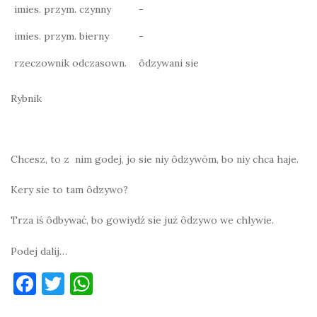
imies. przym. czynny
-
imies. przym. bierny
-
rzeczownik odczasown.
ôdzywani sie
Rybnik
Chcesz, to z nim godej, jo sie niy ôdzywōm, bo niy chca haje.
Kery sie to tam ôdzywo?
Trza iś ôdbywać, bo gowiydź sie już ôdzywo we chlywie.
Podej dalij…
F
T
W
a
w
h