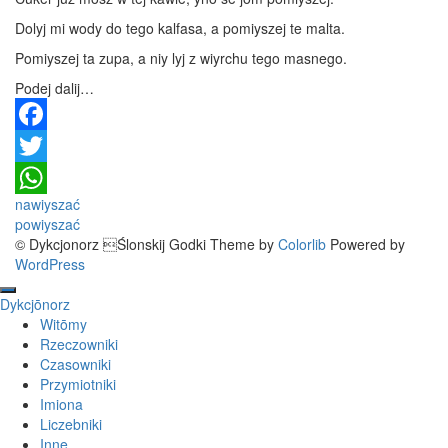
Dolyj mi wody do tego kalfasa, a pomiyszej te malta.
Pomiyszej ta zupa, a niy lyj z wiyrchu tego masnego.
Podej dalij…
Facebook
Twitter
Post
nawiyszać
WhatsApp
powiyszać
navigation
© Dykcjonorz Ślonskij Godki Theme by
Colorlib
Powered by
WordPress
Dykcjōnorz
Witōmy
Rzeczowniki
Czasowniki
Przymiotniki
Imiona
Liczebniki
Inne