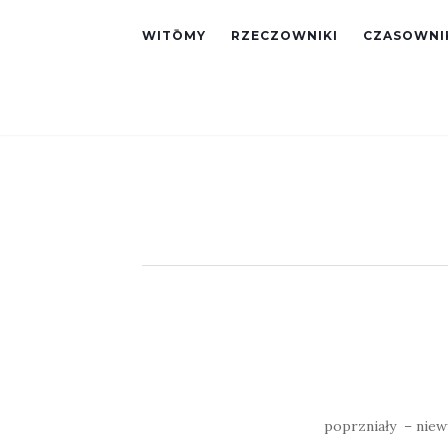
WITŌMY
RZECZOWNIKI
CZASOWNI
poprzniały – niewy