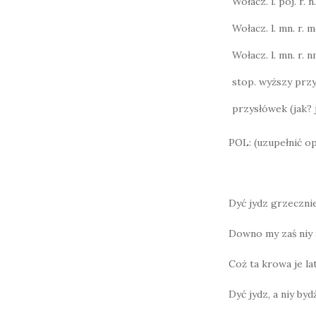
Wołacz. l. poj. r. n.
Wołacz. l. mn. r. m
Wołacz. l. mn. r. n
stop. wyższy przy
przysłówek (jak? 
POL: (uzupełnić op
Dyć jydz grzecznie,
Downo my zaś niy m
Coż ta krowa je lat
Dyć jydz, a niy by