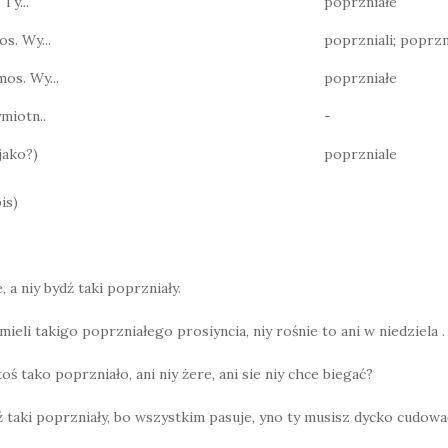
 Ty...
poprzniałe
os. Wy...
poprzniali; poprzn
mos. Wy...
poprzniałe
miotn..
-
jako?)
poprzniale
is)
 a niy bydź taki poprzniały.
ieli takigo poprzniałego prosiyncia, niy rośnie to ani w niedziela .
oś tako poprzniało, ani niy żere, ani sie niy chce biegać?
dź taki poprzniały, bo wszystkim pasuje, yno ty musisz dycko cudowa