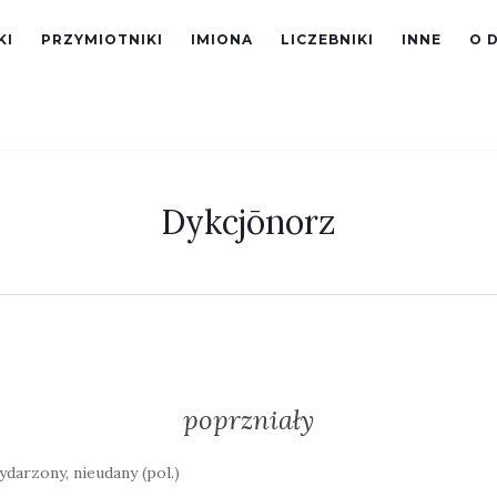
KI
PRZYMIOTNIKI
IMIONA
LICZEBNIKI
INNE
O 
Dykcjōnorz
poprzniały
darzony, nieudany (pol.)