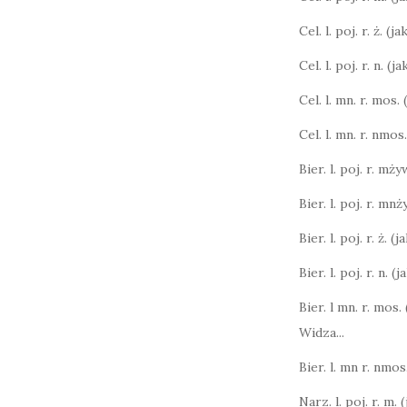
Cel. l. poj. r. ż. (j
Cel. l. poj. r. n. (
Cel. l. mn. r. mos.
Cel. l. mn. r. nmos
Bier. l. poj. r. mży
Bier. l. poj. r. mnż
Bier. l. poj. r. ż. (
Bier. l. poj. r. n. (
Bier. l mn. r. mos.
Widza...
Bier. l. mn r. nmos.
Narz. l. poj. r. m. 