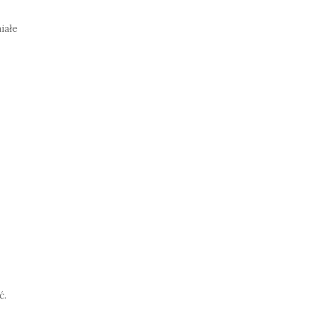
iałe
ć.