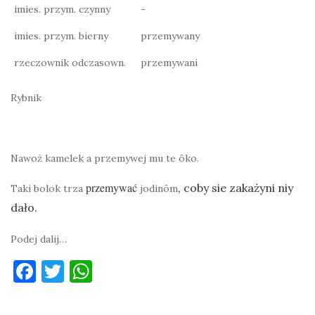
imies. przym. czynny
-
imies. przym. bierny
przemywany
rzeczownik odczasown.
przemywani
Rybnik
Nawoż kamelek a przemywej mu te ôko.
przemywać
, coby sie zakażyni niy
Taki bolok trza
jodinōm
dało.
Podej dalij…
F
T
W
a
w
h