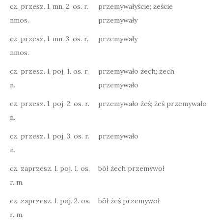
cz. przesz. l. mn. 2. os. r.
przemywałyście; żeście
nmos.
przemywały
cz. przesz. l. mn. 3. os. r.
przemywały
nmos.
cz. przesz. l. poj. 1. os. r.
przemywało żech; żech
n.
przemywało
cz. przesz. l. poj. 2. os. r.
przemywało żeś; żeś przemywało
n.
cz. przesz. l. poj. 3. os. r.
przemywało
n.
cz. zaprzesz. l. poj. 1. os.
bōł żech przemywoł
r. m.
cz. zaprzesz. l. poj. 2. os.
bōł żeś przemywoł
r. m.