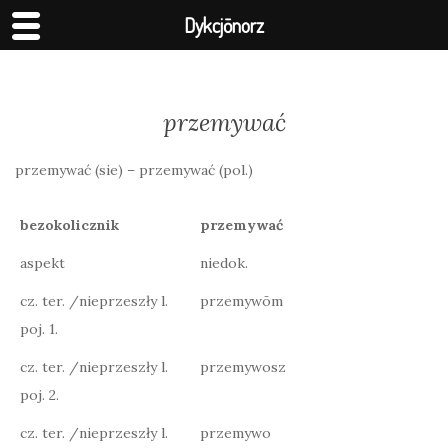
Dykcjōnorz
przemywać
przemywać (sie) – przemywać (pol.)
bezokolicznik
przemywać
aspekt
niedok.
cz. ter. /nieprzeszły l.
przemywōm
poj. 1.
cz. ter. /nieprzeszły l.
przemywosz
poj. 2.
cz. ter. /nieprzeszły l.
przemywo