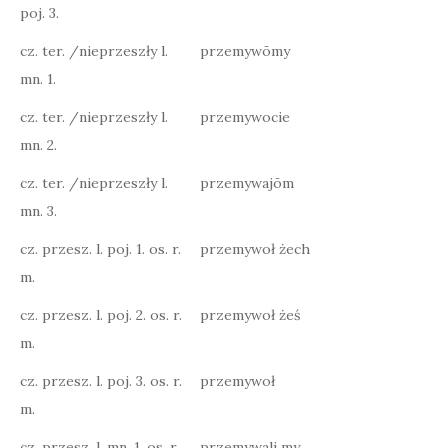
poj. 3.
cz. ter. /nieprzeszły l.
przemywōmy
mn. 1.
cz. ter. /nieprzeszły l.
przemywocie
mn. 2.
cz. ter. /nieprzeszły l.
przemywajōm
mn. 3.
cz. przesz. l. poj. 1. os. r.
przemywoł żech
m.
cz. przesz. l. poj. 2. os. r.
przemywoł żeś
m.
cz. przesz. l. poj. 3. os. r.
przemywoł
m.
cz. przesz. l. mn. 1. os. r.
przemywali my