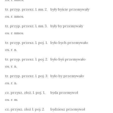
tr. przyp. przesz. l. mn. 2.
były byście przemywały
os. r. nmos.
tr. przyp. przesz. l. mn. 3.
były by przemywały
os. r. nmos.
tr. przyp. przesz. l. poj. 1.
było bych przemywało
os. r. n.
tr. przyp. przesz. l. poj. 2.
było byś przemywało
os. r. n.
tr. przyp. przesz. l. poj. 3.
było by przemywało
os. r. n.
cz. przysz. złoż. l. poj. 1.
byda przemywoł
os. r. m.
cz. przysz. złoż l. poj. 2.
bydziesz przemywoł