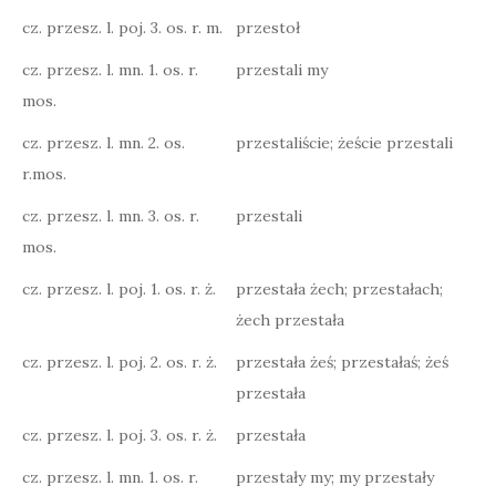
cz. przesz. l. poj. 3. os. r. m.
przestoł
cz. przesz. l. mn. 1. os. r.
przestali my
mos.
cz. przesz. l. mn. 2. os.
przestaliście; żeście przestali
r.mos.
cz. przesz. l. mn. 3. os. r.
przestali
mos.
cz. przesz. l. poj. 1. os. r. ż.
przestała żech; przestałach;
żech przestała
cz. przesz. l. poj. 2. os. r. ż.
przestała żeś; przestałaś; żeś
przestała
cz. przesz. l. poj. 3. os. r. ż.
przestała
cz. przesz. l. mn. 1. os. r.
przestały my; my przestały