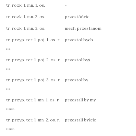
tr. rozk. l. mn. 1. os.
-
tr. rozk. l. mn. 2. os.
przestōńcie
tr. rozk. l. mn. 3. os.
niech przestanōm
tr. przyp. ter. l. poj. 1. os. r.
przestoł bych
m.
tr. przyp. ter. l. poj. 2. os. r.
przestoł byś
m.
tr. przyp. ter. l. poj. 3. os. r.
przestoł by
m.
tr. przyp. ter. l. mn. 1. os. r.
przestali by my
mos.
tr. przyp. ter. l. mn. 2. os. r.
przestali byście
mos.