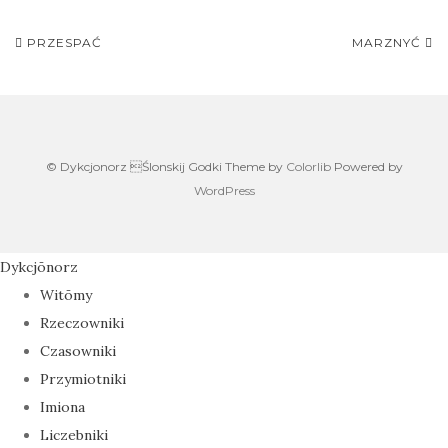
e
i
h
Post
b
t
a
PRZESPAĆ
MARZNYĆ
navigation
o
t
t
o
e
s
k
r
A
© Dykcjonorz Ślonskij Godki Theme by
Colorlib
Powered by
p
WordPress
p
Dykcjōnorz
Witōmy
Rzeczowniki
Czasowniki
Przymiotniki
Imiona
Liczebniki