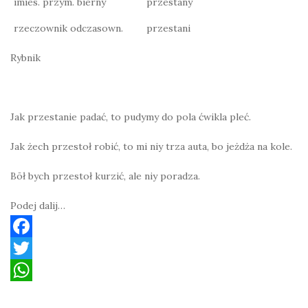
imies. przym. bierny
przestany
rzeczownik odczasown.
przestani
Rybnik
Jak przestanie padać, to pudymy do pola ćwikla pleć.
Jak żech przestoł robić, to mi niy trza auta, bo jeżdża na kole.
Bōł bych przestoł kurzić, ale niy poradza.
Podej dalij…
F
a
T
c
w
W