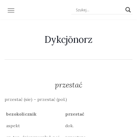
TOGGLE NAVIGATION
Dykcjōnorz
przestać
przestać (sie) – przestać (pol.)
bezokolicznik
przestać
aspekt
dok.