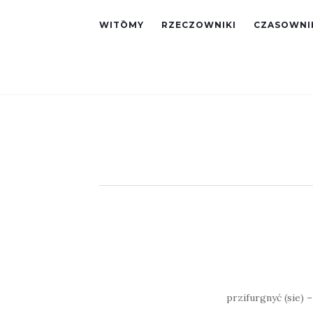
WITŌMY
RZECZOWNIKI
CZASOWNI
przifurgnyć (sie) –