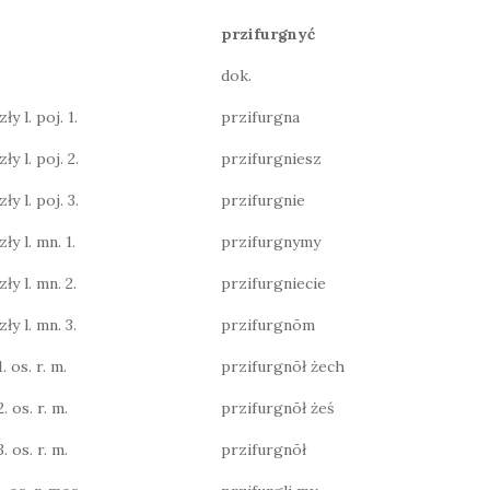
przifurgnyć
dok.
y l. poj. 1.
przifurgna
ły l. poj. 2.
przifurgniesz
ły l. poj. 3.
przifurgnie
ły l. mn. 1.
przifurgnymy
ły l. mn. 2.
przifurgniecie
ły l. mn. 3.
przifurgnōm
. os. r. m.
przifurgnōł żech
. os. r. m.
przifurgnōł żeś
. os. r. m.
przifurgnōł