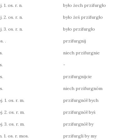
 1. os. r. n.
było żech przifurgło
 2. os. r. n.
było żeś przifurgło
 3. os. r. n.
było przifurgło
s. .
przifurgnij
s.
niech przifurgnie
s.
-
s.
przifurgnijcie
s.
niech przifurgnōm
j. 1. os. r. m.
przifurgnōł bych
j. 2. os. r. m.
przifurgnōł byś
j. 3. os. r. m.
przifurgnōł by
n. 1. os. r. mos.
przifurgli by my