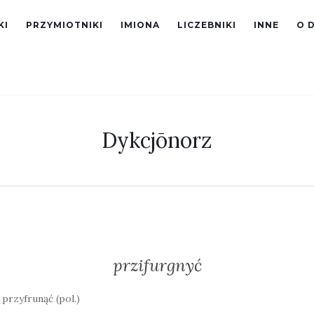
KI
PRZYMIOTNIKI
IMIONA
LICZEBNIKI
INNE
O 
Dykcjōnorz
przifurgnyć
 przyfrunąć (pol.)