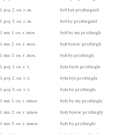
. poj. 2. os. r. m.
bōł byś przifurgnōł
. poj. 3. os. r. m.
bōł by przifurgnōł
. mn. 1. os. r. mos.
byli by my przifurgli
l. mn. 2. os. r. mos.
byli byście przifurgli
l. mn. 3. os. r. mos.
byli by przifurgli
 poj. 1. os. r. ż.
była bych przifurgła
 poj. 2. os. r. ż.
była byś przifurgła
 poj. 3. os. r. ż.
była by przifurgła
l. mn. 1. os. r. nmos.
były by my przifurgły
l. mn. 2. os. r. nmos.
były byście przifurgły
l. mn. 3. os. r. nmos.
były by przifurgły