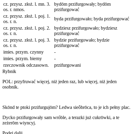
cz. przysz. złoż. l. mn. 3.
bydōm przifurgowały; bydōm
os. r. nmos.
przifurgować
cz. przysz. złoż. l. poj. 1.
byda przifurgowało; byda przifurgować
os. r. n.
cz. przysz. złoż. l. poj. 2.
bydziesz przifurgowało; bydziesz
os. r. n.
przifurgować
cz. przysz. złoż. l. poj. 3.
bydzie przifurgowało; bydzie
os. r. n.
przifurgować
imies. przym. czynny
-
imies. przym. bierny
-
rzeczownik odczasown.
przifurgowani
Rybnik
POL: przyfruwać więcej, niż jeden raz, lub więcej, niż jeden
osobnik.
Skōnd te ptoki przifurgujōm? Ledwa sieôbrōca, to je ich pełny plac.
Dycko przifurgowały sam wróble, a terazki już cukrōwki, a te
zeżerōm wiyncyj.
Podej dalij…