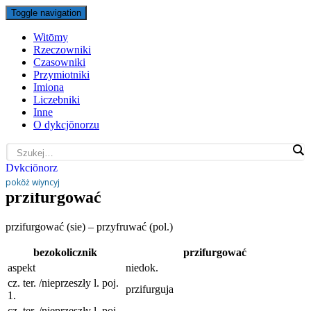
Toggle navigation
Witōmy
Rzeczowniki
Czasowniki
Przymiotniki
Imiona
Liczebniki
Inne
O dykcjōnorzu
Dykcjōnorz
pokŏż wiyncyj
przifurgować
przifurgować (sie) – przyfruwać (pol.)
bezokolicznik
przifurgować
aspekt
niedok.
cz. ter. /nieprzeszły l. poj.
przifurguja
1.
cz. ter. /nieprzeszły l. poj.