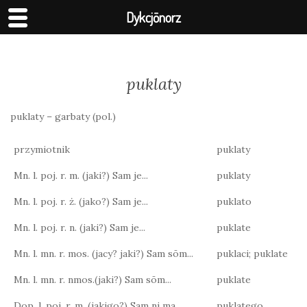
Dykcjōnorz
puklaty
puklaty – garbaty (pol.)
przymiotnik
puklaty
Mn. l. poj. r. m. (jaki?) Sam je...
puklaty
Mn. l. poj. r. ż. (jako?) Sam je...
puklato
Mn. l. poj. r. n. (jaki?) Sam je...
puklate
Mn. l. mn. r. mos. (jacy? jaki?) Sam sōm...
puklaci; puklate
Mn. l. mn. r. nmos.(jaki?) Sam sōm...
puklate
Dop. l. poj. r. m. (jakigo?) Sam ni ma...
puklatego