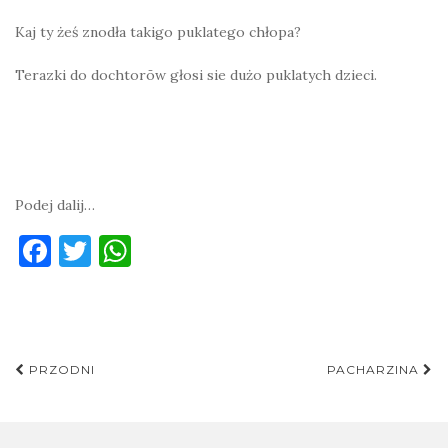
Kaj ty żeś znodła takigo puklatego chłopa?
Terazki do dochtorōw głosi sie dużo puklatych dzieci.
Podej dalij…
F
T
W
a
w
h
c
it
at
e
te
s
Post
b
r
A
PRZODNI
PACHARZINA
navigation
o
p
o
p