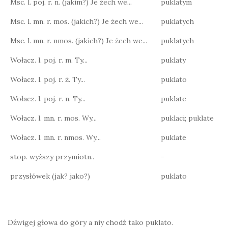
Msc. l. poj. r. n. (jakim?) Je żech we...
puklatym
Msc. l. mn. r. mos. (jakich?) Je żech we...
puklatych
Msc. l. mn. r. nmos. (jakich?) Je żech we...
puklatych
Wołacz. l. poj. r. m. Ty...
puklaty
Wołacz. l. poj. r. ż. Ty...
puklato
Wołacz. l. poj. r. n. Ty...
puklate
Wołacz. l. mn. r. mos. Wy...
puklaci; puklate
Wołacz. l. mn. r. nmos. Wy...
puklate
stop. wyższy przymiotn..
-
przysłówek (jak? jako?)
puklato
Dźwigej głowa do gōry a niy chodź tako puklato.