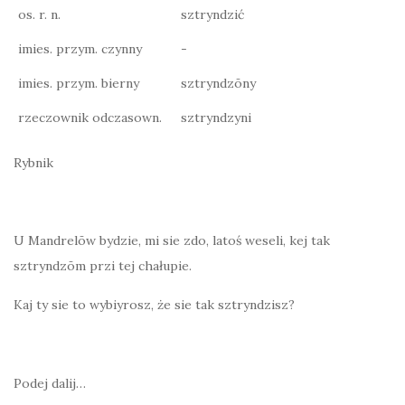
os. r. n.
sztryndzić
imies. przym. czynny
-
imies. przym. bierny
sztryndzōny
rzeczownik odczasown.
sztryndzyni
Rybnik
U Mandrelōw bydzie, mi sie zdo, latoś weseli, kej tak
sztryndzōm przi tej chałupie.
Kaj ty sie to wybiyrosz, że sie tak sztryndzisz?
Podej dalij…