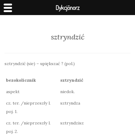
Dykcjōnorz
sztryndzić
sztryndzić (sie) – upiększać ? (pol.)
bezokolicznik
sztryndzić
aspekt
niedok.
cz. ter. /nieprzeszły l.
sztryndza
poj. 1.
cz. ter. /nieprzeszły l.
sztryndzisz
poj. 2.