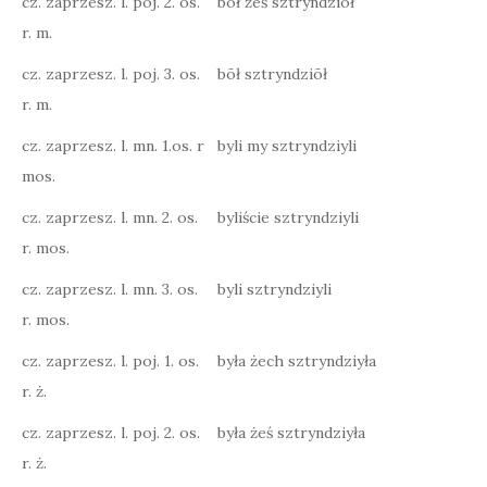
cz. zaprzesz. l. poj. 2. os.
bōł żeś sztryndziōł
r. m.
cz. zaprzesz. l. poj. 3. os.
bōł sztryndziōł
r. m.
cz. zaprzesz. l. mn. 1.os. r
byli my sztryndziyli
mos.
cz. zaprzesz. l. mn. 2. os.
byliście sztryndziyli
r. mos.
cz. zaprzesz. l. mn. 3. os.
byli sztryndziyli
r. mos.
cz. zaprzesz. l. poj. 1. os.
była żech sztryndziyła
r. ż.
cz. zaprzesz. l. poj. 2. os.
była żeś sztryndziyła
r. ż.