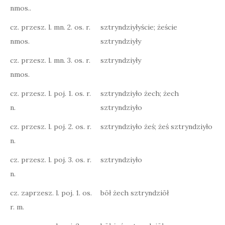
nmos..
cz. przesz. l. mn. 2. os. r.
sztryndziyłyście; żeście
nmos.
sztryndziyły
cz. przesz. l. mn. 3. os. r.
sztryndziyły
nmos.
cz. przesz. l. poj. 1. os. r.
sztryndziyło żech; żech
n.
sztryndziyło
cz. przesz. l. poj. 2. os. r.
sztryndziyło żeś; żeś sztryndziyło
n.
cz. przesz. l. poj. 3. os. r.
sztryndziyło
n.
cz. zaprzesz. l. poj. 1. os.
bōł żech sztryndziōł
r. m.