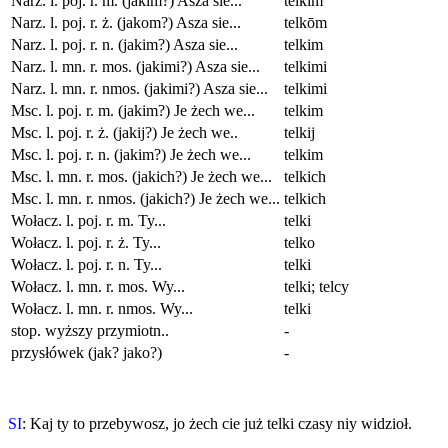
Narz. l. poj. r. m. (jakim?) Asza sie...
telkim
Narz. l. poj. r. ż. (jakom?) Asza sie...
telkōm
Narz. l. poj. r. n. (jakim?) Asza sie...
telkim
Narz. l. mn. r. mos. (jakimi?) Asza sie...
telkimi
Narz. l. mn. r. nmos. (jakimi?) Asza sie...
telkimi
Msc. l. poj. r. m. (jakim?) Je żech we...
telkim
Msc. l. poj. r. ż. (jakij?) Je żech we..
telkij
Msc. l. poj. r. n. (jakim?) Je żech we...
telkim
Msc. l. mn. r. mos. (jakich?) Je żech we...
telkich
Msc. l. mn. r. nmos. (jakich?) Je żech we...
telkich
Wołacz. l. poj. r. m. Ty...
telki
Wołacz. l. poj. r. ż. Ty...
telko
Wołacz. l. poj. r. n. Ty...
telki
Wołacz. l. mn. r. mos. Wy...
telki; telcy
Wołacz. l. mn. r. nmos. Wy...
telki
stop. wyższy przymiotn..
-
przysłówek (jak? jako?)
-
SI
: Kaj ty to przebywosz, jo żech cie już telki czasy niy widzioł.