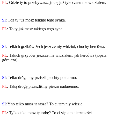
PL
: Gdzie ty to przebywasz, ja cię już tyle czasu nie widziałem.
SI
: Tōż ty już mosz telkigo tego synka.
PL
: To ty już masz takiego tego syna.
SI
: Telkich grzibōw żech jeszcze niy widzioł, choćby hercōwa.
PL
: Takich grzybów jeszcze nie widziałem, jak hercówa (łopata
górnicza).
SI
: Telko drōga my prziszli piechty po darmo.
PL
: Taką drogę przeszliśmy pieszo nadaremno.
SI
: Yno telko mosz ta tasza? To ci tam niy wlezie.
PL
: Tylko taką masz tę torbę? To ci się tam nie zmieści.