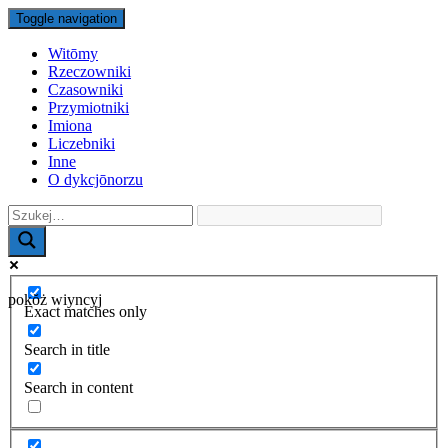
Toggle navigation
Witōmy
Rzeczowniki
Czasowniki
Przymiotniki
Imiona
Liczebniki
Inne
O dykcjōnorzu
pokŏż wiyncyj
Exact matches only
Search in title
Search in content