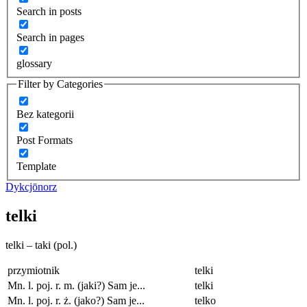
Search in posts
Search in pages
glossary
Filter by Categories
Bez kategorii
Post Formats
Template
Dykcjōnorz
telki
telki – taki (pol.)
przymiotnik
telki
Mn. l. poj. r. m. (jaki?) Sam je...
telki
Mn. l. poj. r. ż. (jako?) Sam je...
telko