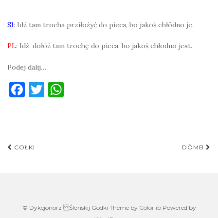
SI
: Idź tam trocha prziłożyć do pieca, bo jakoś chłōdno je.
PL
: Idź, dołóż tam trochę do pieca, bo jakoś chłodno jest.
Podej dalij…
F
T
W
a
w
h
c
it
at
e
te
s
Post
b
r
A
COŁKI
DŌMB
navigation
o
p
o
p
k
© Dykcjonorz Ślonskij Godki Theme by
Colorlib
Powered by