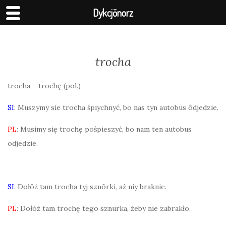
Dykcjōnorz
trocha
trocha – trochę (pol.)
SI
: Muszymy sie trocha śpiychnyć, bo nas tyn autobus ôdjedzie.
PL
: Musimy się trochę pośpieszyć, bo nam ten autobus
odjedzie.
SI
: Dołōż tam trocha tyj sznōrki, aż niy braknie.
PL
: Dołóż tam trochę tego sznurka, żeby nie zabrakło.